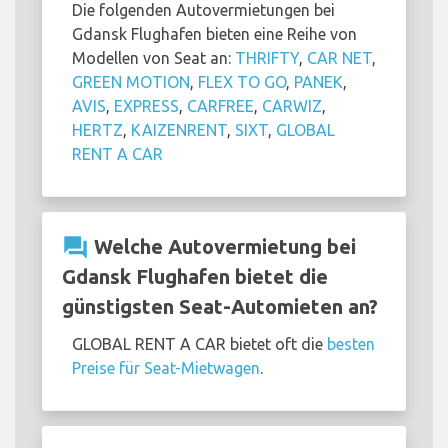
Die folgenden Autovermietungen bei
Gdansk Flughafen bieten eine Reihe von
Modellen von Seat an:
THRIFTY
,
CAR NET
,
GREEN MOTION
,
FLEX TO GO
,
PANEK
,
AVIS
,
EXPRESS
,
CARFREE
,
CARWIZ
,
HERTZ
,
KAIZENRENT
,
SIXT
,
GLOBAL
RENT A CAR
question_answer
Welche Autovermietung bei
Gdansk Flughafen bietet die
günstigsten Seat-Automieten an?
GLOBAL RENT A CAR bietet oft die
besten
Preise für Seat-Mietwagen
.