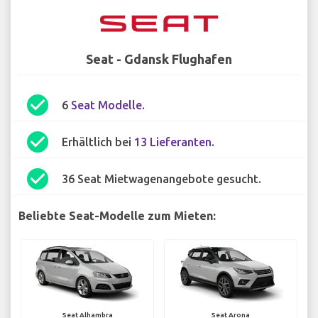
Seat - Gdansk Flughafen
check_circle
6
Seat Modelle
.
check_circle
Erhältlich bei
13 Lieferanten
.
check_circle
36 Seat Mietwagenangebote gesucht.
Beliebte Seat-Modelle zum Mieten:
Seat Alhambra
Seat Arona