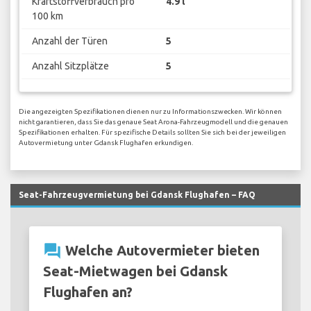
Kraftstoffverbrauch pro
4.9 l
100 km
Anzahl der Türen
5
Anzahl Sitzplätze
5
Die angezeigten Spezifikationen dienen nur zu Informationszwecken. Wir können
nicht garantieren, dass Sie das genaue Seat Arona-Fahrzeugmodell und die genauen
Spezifikationen erhalten. Für spezifische Details sollten Sie sich bei der jeweiligen
Autovermietung unter Gdansk Flughafen erkundigen.
Seat-Fahrzeugvermietung bei Gdansk Flughafen – FAQ
question_answer
Welche Autovermieter bieten
Seat-Mietwagen bei Gdansk
Flughafen an?