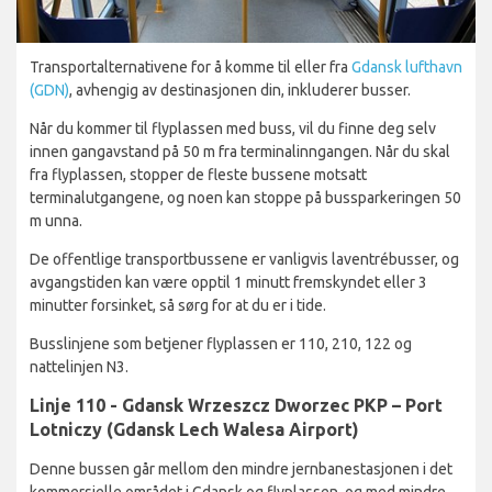
Transportalternativene for å komme til eller fra
Gdansk lufthavn
(GDN)
, avhengig av destinasjonen din, inkluderer busser.
Når du kommer til flyplassen med buss, vil du finne deg selv
innen gangavstand på 50 m fra terminalinngangen. Når du skal
fra flyplassen, stopper de fleste bussene motsatt
terminalutgangene, og noen kan stoppe på bussparkeringen 50
m unna.
De offentlige transportbussene er vanligvis laventrébusser, og
avgangstiden kan være opptil 1 minutt fremskyndet eller 3
minutter forsinket, så sørg for at du er i tide.
Busslinjene som betjener flyplassen er 110, 210, 122 og
nattelinjen N3.
Linje 110 - Gdansk Wrzeszcz Dworzec PKP – Port
Lotniczy (Gdansk Lech Walesa Airport)
Denne bussen går mellom den mindre jernbanestasjonen i det
kommersielle området i Gdansk og flyplassen, og med mindre