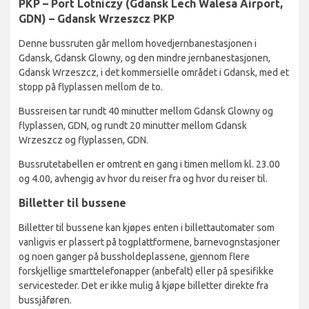
PKP – Port Lotniczy (Gdansk Lech Walesa Airport,
GDN) – Gdansk Wrzeszcz PKP
Denne bussruten går mellom hovedjernbanestasjonen i
Gdansk, Gdansk Glowny, og den mindre jernbanestasjonen,
Gdansk Wrzeszcz, i det kommersielle området i Gdansk, med et
stopp på flyplassen mellom de to.
Bussreisen tar rundt 40 minutter mellom Gdansk Glowny og
flyplassen, GDN, og rundt 20 minutter mellom Gdansk
Wrzeszcz og flyplassen, GDN.
Bussrutetabellen er omtrent en gang i timen mellom kl. 23.00
og 4.00, avhengig av hvor du reiser fra og hvor du reiser til.
Billetter til bussene
Billetter til bussene kan kjøpes enten i billettautomater som
vanligvis er plassert på togplattformene, barnevognstasjoner
og noen ganger på bussholdeplassene, gjennom flere
forskjellige smarttelefonapper (anbefalt) eller på spesifikke
servicesteder. Det er ikke mulig å kjøpe billetter direkte fra
bussjåføren.