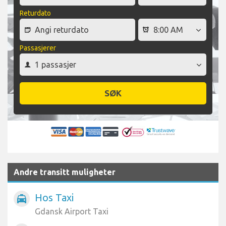
Returdato
Passasjerer
SØK
Andre transitt muligheter
Hos Taxi
local_taxi
Gdansk Airport Taxi