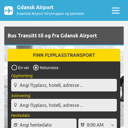
Gdansk Airport
Essential Airport Informasjon og tjenester
Bus Transitt til og fra Gdansk Airport
FINN FLYPLASSTRANSPORT
En vei
Returreise
Opphenting
Avlevering
Hentedato