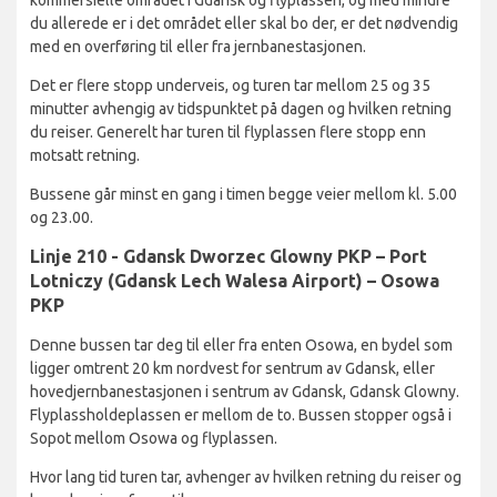
du allerede er i det området eller skal bo der, er det nødvendig
med en overføring til eller fra jernbanestasjonen.
Det er flere stopp underveis, og turen tar mellom 25 og 35
minutter avhengig av tidspunktet på dagen og hvilken retning
du reiser. Generelt har turen til flyplassen flere stopp enn
motsatt retning.
Bussene går minst en gang i timen begge veier mellom kl. 5.00
og 23.00.
Linje 210 - Gdansk Dworzec Glowny PKP – Port
Lotniczy (Gdansk Lech Walesa Airport) – Osowa
PKP
Denne bussen tar deg til eller fra enten Osowa, en bydel som
ligger omtrent 20 km nordvest for sentrum av Gdansk, eller
hovedjernbanestasjonen i sentrum av Gdansk, Gdansk Glowny.
Flyplassholdeplassen er mellom de to. Bussen stopper også i
Sopot mellom Osowa og flyplassen.
Hvor lang tid turen tar, avhenger av hvilken retning du reiser og