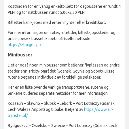
Kostnaden for en vanlig enkeltbillett for dagbussene er rundt 4
PLN, og for nattbussen rundt 5,00-5,50 PLN.
Billetter kan kjøpes med enten mynter eller kredittkort.
For mer informasjon om ruter, rutetider, billettkjøpssteder og
priser, besøk busselskapets offisielle nettside:
https://ztm.gda.pl/
Minibusser
Det er også noen minibusser som betjener flyplassen og andre
steder enn Tricity-området (Gdansk, Gdynia og Sopot). Disse
rutene betjenes individuelt av forskjellige selskaper.
Her er en liste over de vanlige transportørene, rutene og
lenkene til deres separate nettsider for mer informasjon.
Koszalin – Slawno – Slupsk – Lebork – Port Lotniczy (Gdansk
Lech Walesa Airport) og tilbake. Betjent av
https://www.air-
transfer.pl/
Bydgoszcz – Osielsko – Swiecie – Port Lotniczy (Gdansk Lech