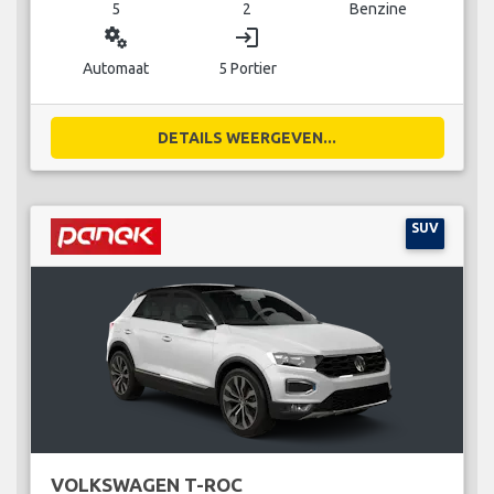
5
2
Benzine
miscellaneous_services
login
Automaat
5 Portier
DETAILS WEERGEVEN...
SUV
VOLKSWAGEN T-ROC