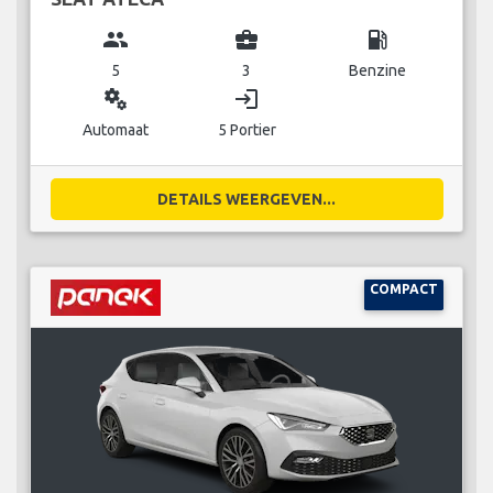
group
business_center
local_gas_station
5
3
Benzine
miscellaneous_services
login
Automaat
5 Portier
DETAILS WEERGEVEN...
COMPACT