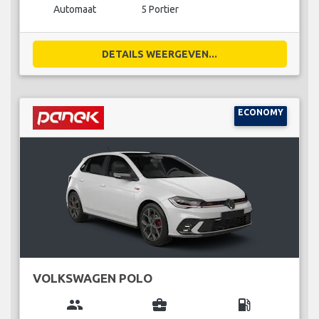
Automaat
5 Portier
DETAILS WEERGEVEN...
ECONOMY
VOLKSWAGEN POLO
group
business_center
local_gas_station