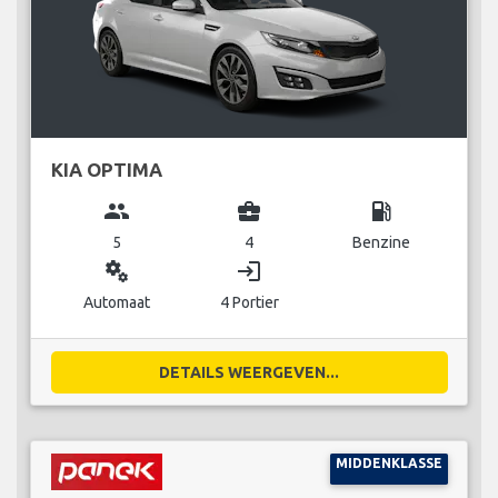
KIA OPTIMA
group
business_center
local_gas_station
5
4
Benzine
miscellaneous_services
login
Automaat
4 Portier
DETAILS WEERGEVEN...
MIDDENKLASSE