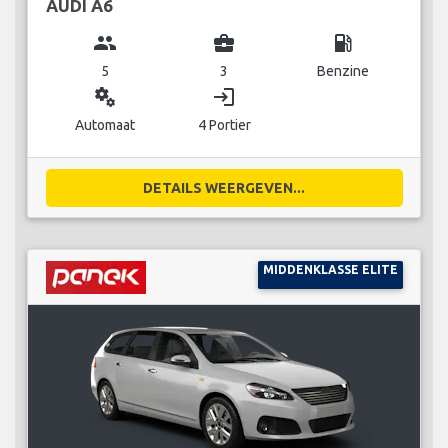
AUDI A6
group
business_center
local_gas_station
5
3
Benzine
miscellaneous_services
login
Automaat
4 Portier
DETAILS WEERGEVEN...
MIDDENKLASSE ELITE