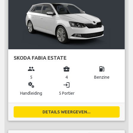
SKODA FABIA ESTATE
group
business_center
local_gas_station
5
4
Benzine
miscellaneous_services
login
Handleiding
5 Portier
DETAILS WEERGEVEN...