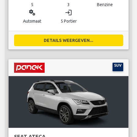
5
3
Benzine
miscellaneous_services
login
Automaat
5 Portier
DETAILS WEERGEVEN...
SUV
SEAT ATECA