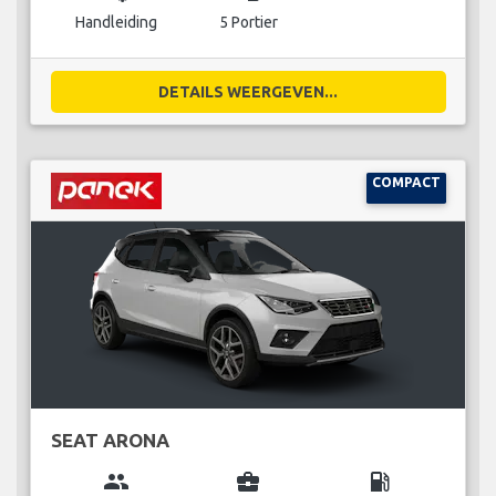
Handleiding
5 Portier
DETAILS WEERGEVEN...
COMPACT
SEAT ARONA
group
business_center
local_gas_station