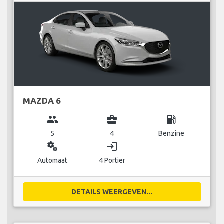
MAZDA 6
group
business_center
local_gas_station
5
4
Benzine
miscellaneous_services
login
Automaat
4 Portier
DETAILS WEERGEVEN...