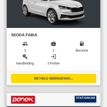
SKODA FABIA
group
business_center
local_gas_station
5
2
Benzine
miscellaneous_services
login
Handleiding
5 Portier
DETAILS WEERGEVEN...
STATIONCAR