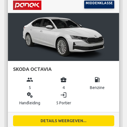
MIDDENKLASSE
SKODA OCTAVIA
group
business_center
local_gas_station
5
4
Benzine
miscellaneous_services
login
Handleiding
5 Portier
DETAILS WEERGEVEN...