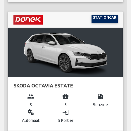
STATIONCAR
SKODA OCTAVIA ESTATE
group
business_center
local_gas_station
5
5
Benzine
miscellaneous_services
login
Automaat
5 Portier