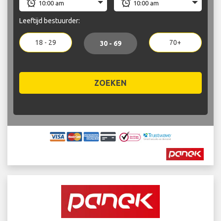
Leeftijd bestuurder:
18 - 29
70+
30 - 69
ZOEKEN