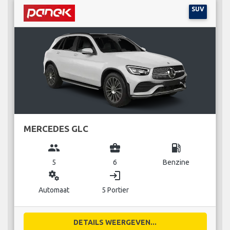
SUV
MERCEDES GLC
group
business_center
local_gas_station
5
6
Benzine
miscellaneous_services
login
Automaat
5 Portier
DETAILS WEERGEVEN...