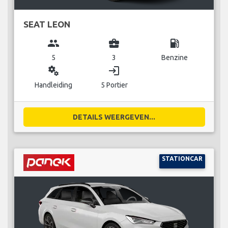
SEAT LEON
group
business_center
local_gas_station
5
3
Benzine
miscellaneous_services
login
Handleiding
5 Portier
DETAILS WEERGEVEN...
STATIONCAR