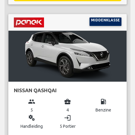
MIDDENKLASSE
NISSAN QASHQAI
group
business_center
local_gas_station
5
4
Benzine
miscellaneous_services
login
Handleiding
5 Portier