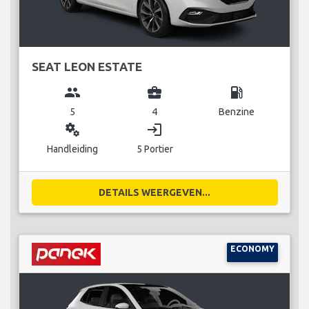
SEAT LEON ESTATE
group
business_center
local_gas_station
5
4
Benzine
miscellaneous_services
login
Handleiding
5 Portier
DETAILS WEERGEVEN...
ECONOMY