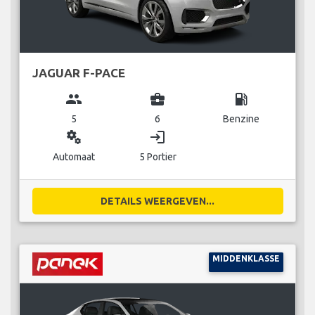
JAGUAR F-PACE
group
business_center
local_gas_station
5
6
Benzine
miscellaneous_services
login
Automaat
5 Portier
DETAILS WEERGEVEN...
MIDDENKLASSE