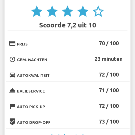
star
star
star
star
star_border
Scoorde 7,2 uit 10
credit_card
70 / 100
PRIJS
timer
23 minuten
GEM. WACHTEN
directions_car
72 / 100
AUTOKWALITEIT
room_service
71 / 100
BALIESERVICE
flag
72 / 100
AUTO PICK-UP
beenhere
73 / 100
AUTO DROP-OFF