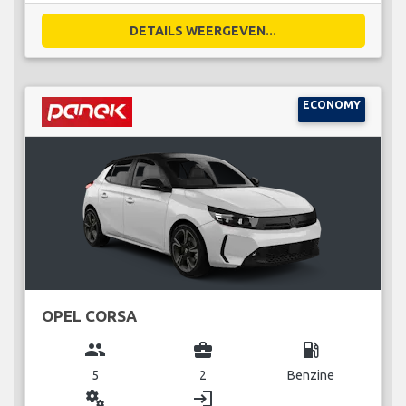
DETAILS WEERGEVEN...
ECONOMY
OPEL CORSA
group
business_center
local_gas_station
5
2
Benzine
miscellaneous_services
login