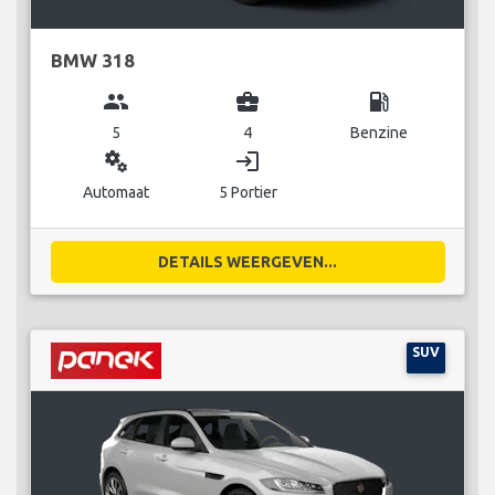
BMW 318
group
business_center
local_gas_station
5
4
Benzine
miscellaneous_services
login
Automaat
5 Portier
DETAILS WEERGEVEN...
SUV