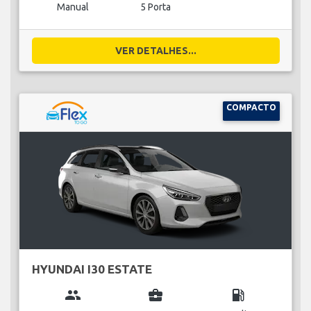
Manual
5 Porta
VER DETALHES...
COMPACTO
HYUNDAI I30 ESTATE
group
business_center
local_gas_station