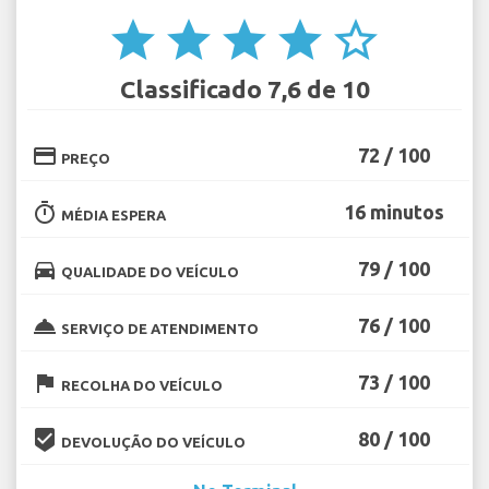
star
star
star
star
star_border
Classificado 7,6 de 10
credit_card
72 / 100
PREÇO
timer
16 minutos
MÉDIA ESPERA
directions_car
79 / 100
QUALIDADE DO VEÍCULO
room_service
76 / 100
SERVIÇO DE ATENDIMENTO
flag
73 / 100
RECOLHA DO VEÍCULO
beenhere
80 / 100
DEVOLUÇÃO DO VEÍCULO