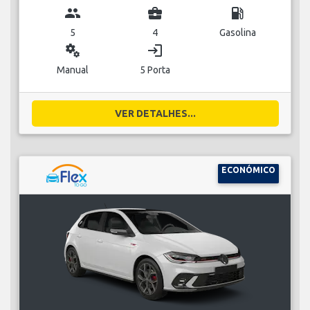
group
business_center
local_gas_station
5
4
Gasolina
miscellaneous_services
login
Manual
5 Porta
VER DETALHES...
ECONÓMICO