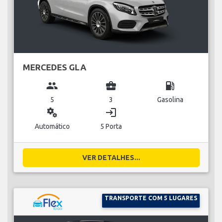
MERCEDES GLA
group
business_center
local_gas_station
5
3
Gasolina
miscellaneous_services
login
Automático
5 Porta
VER DETALHES...
TRANSPORTE COM 5 LUGARES