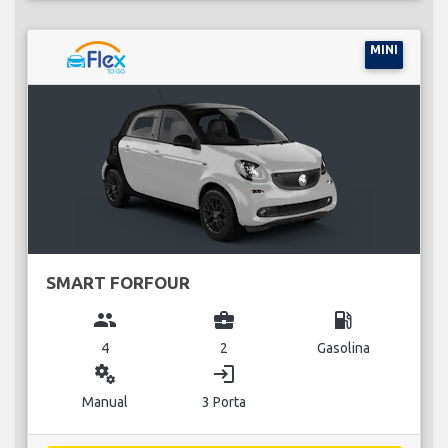
MINI
SMART FORFOUR
group
business_center
local_gas_station
4
2
Gasolina
miscellaneous_services
login
Manual
3 Porta