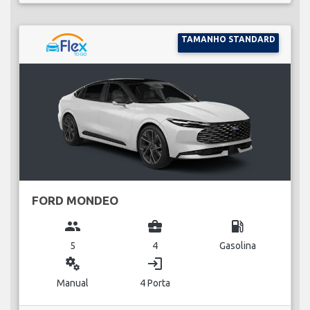
TAMANHO STANDARD
FORD MONDEO
group
business_center
local_gas_station
5
4
Gasolina
miscellaneous_services
login
Manual
4 Porta