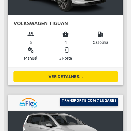
VOLKSWAGEN TIGUAN
group
business_center
local_gas_station
5
4
Gasolina
miscellaneous_services
login
Manual
5 Porta
VER DETALHES...
TRANSPORTE COM 7 LUGARES