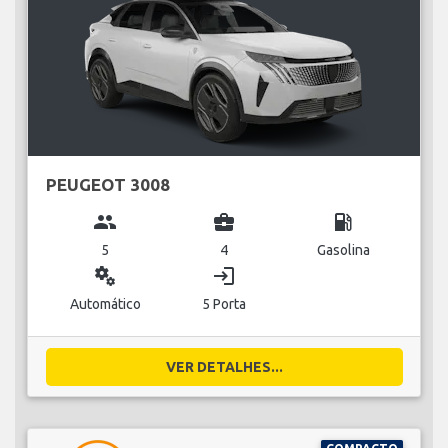
PEUGEOT 3008
group
business_center
local_gas_station
5
4
Gasolina
miscellaneous_services
login
Automático
5 Porta
VER DETALHES...