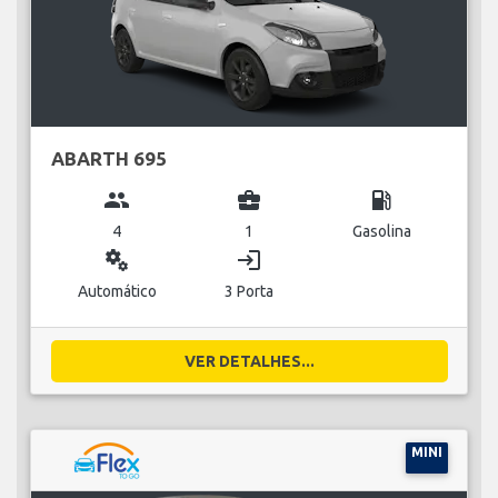
ABARTH 695
group
business_center
local_gas_station
4
1
Gasolina
miscellaneous_services
login
Automático
3 Porta
VER DETALHES...
MINI