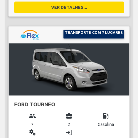
VER DETALHES...
TRANSPORTE COM 7 LUGARES
FORD TOURNEO
group
business_center
local_gas_station
7
2
Gasolina
miscellaneous_services
login