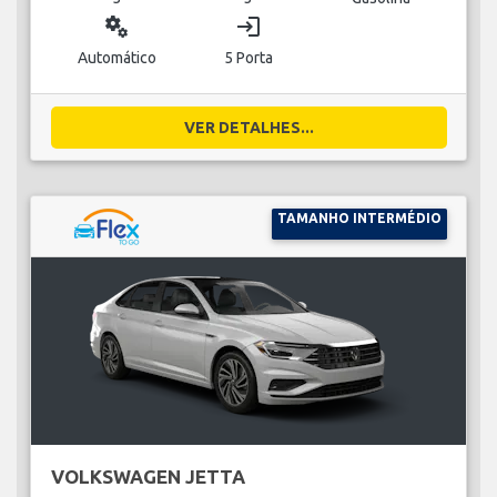
miscellaneous_services
login
Automático
5 Porta
VER DETALHES...
TAMANHO INTERMÉDIO
VOLKSWAGEN JETTA