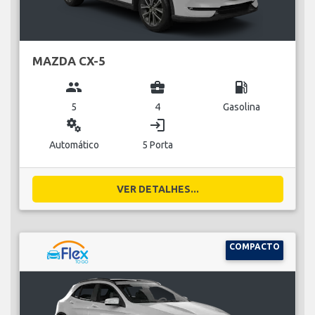
MAZDA CX-5
group
business_center
local_gas_station
5
4
Gasolina
miscellaneous_services
login
Automático
5 Porta
VER DETALHES...
COMPACTO