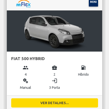
MINI
FIAT 500 HYBRID
group
business_center
local_gas_station
4
2
Híbrido
miscellaneous_services
login
Manual
3 Porta
VER DETALHES...