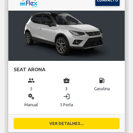
COMPACTO
SEAT ARONA
group
business_center
local_gas_station
5
3
Gasolina
miscellaneous_services
login
Manual
5 Porta
VER DETALHES...