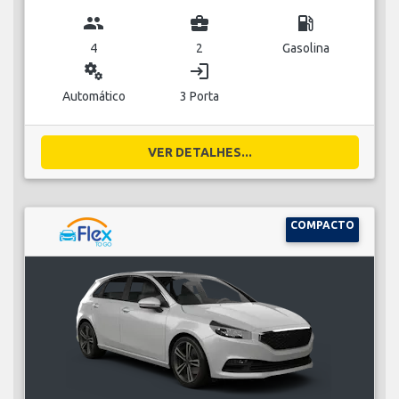
group
business_center
local_gas_station
4
2
Gasolina
miscellaneous_services
login
Automático
3 Porta
VER DETALHES...
COMPACTO