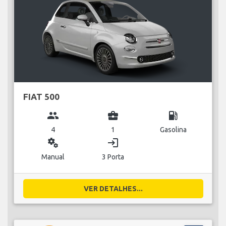
FIAT 500
group
business_center
local_gas_station
4
1
Gasolina
miscellaneous_services
login
Manual
3 Porta
VER DETALHES...