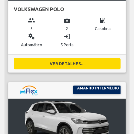
VOLKSWAGEN POLO
group
business_center
local_gas_station
5
2
Gasolina
miscellaneous_services
login
Automático
5 Porta
VER DETALHES...
TAMANHO INTERMÉDIO