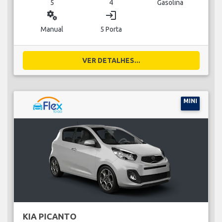
5
4
Gasolina
miscellaneous_services
login
Manual
5 Porta
VER DETALHES...
MINI
KIA PICANTO