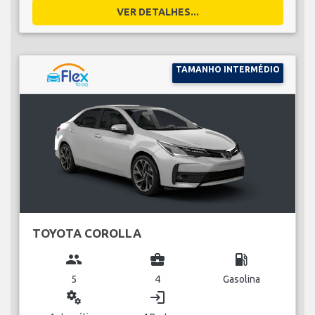
VER DETALHES...
TAMANHO INTERMÉDIO
TOYOTA COROLLA
group
business_center
local_gas_station
5
4
Gasolina
miscellaneous_services
login