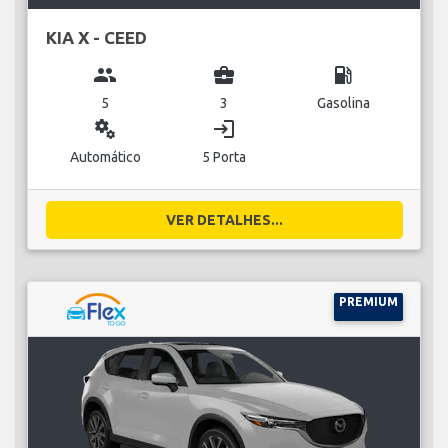
KIA X - CEED
group
business_center
local_gas_station
5
3
Gasolina
miscellaneous_services
login
Automático
5 Porta
VER DETALHES...
PREMIUM