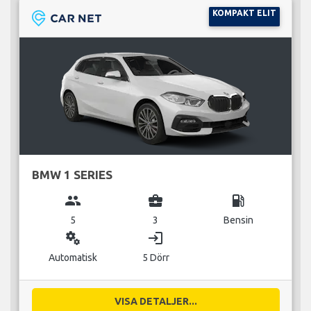
KOMPAKT ELIT
BMW 1 SERIES
group
business_center
local_gas_station
5
3
Bensin
miscellaneous_services
login
Automatisk
5 Dörr
VISA DETALJER...