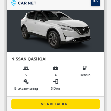
SUV
NISSAN QASHQAI
group
business_center
local_gas_station
5
4
Bensin
miscellaneous_services
login
Bruksanvisning
5 Dörr
VISA DETALJER...