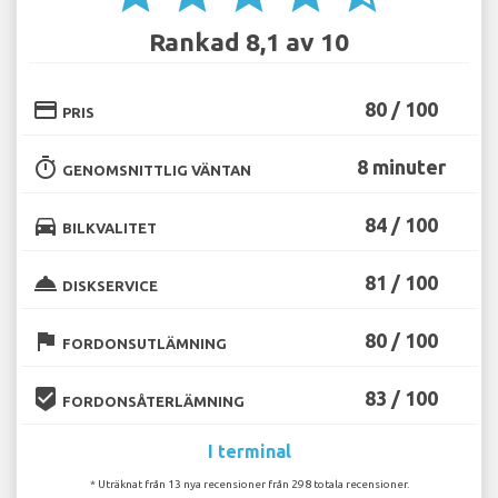
Rankad 8,1 av 10
credit_card
80 / 100
PRIS
timer
8 minuter
GENOMSNITTLIG VÄNTAN
directions_car
84 / 100
BILKVALITET
room_service
81 / 100
DISKSERVICE
flag
80 / 100
FORDONSUTLÄMNING
beenhere
83 / 100
FORDONSÅTERLÄMNING
I terminal
* Uträknat från 13 nya recensioner från 298 totala recensioner.