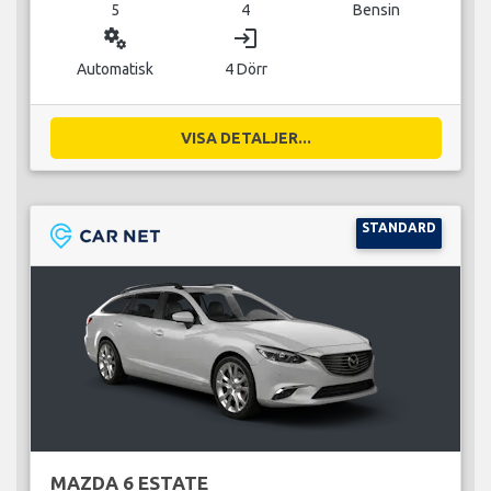
5
4
Bensin
miscellaneous_services
login
Automatisk
4 Dörr
VISA DETALJER...
STANDARD
MAZDA 6 ESTATE