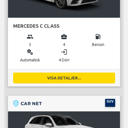
MERCEDES C CLASS
group
business_center
local_gas_station
5
4
Bensin
miscellaneous_services
login
Automatisk
4 Dörr
VISA DETALJER...
SUV