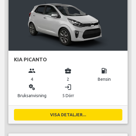
KIA PICANTO
group
business_center
local_gas_station
4
2
Bensin
miscellaneous_services
login
Bruksanvisning
5 Dörr
VISA DETALJER...