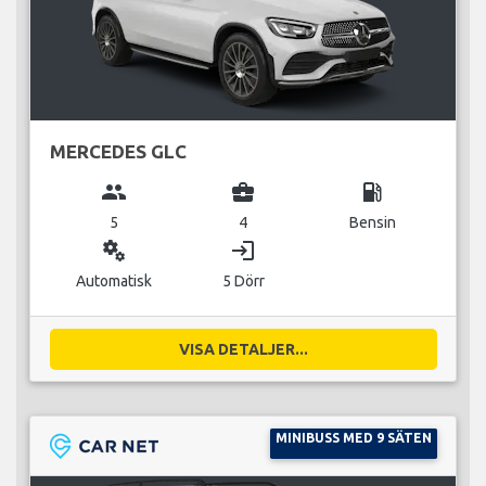
MERCEDES GLC
group
business_center
local_gas_station
5
4
Bensin
miscellaneous_services
login
Automatisk
5 Dörr
VISA DETALJER...
MINIBUSS MED 9 SÄTEN