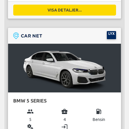
VISA DETALJER...
LYX
BMW 5 SERIES
group
business_center
local_gas_station
5
4
Bensin
miscellaneous_services
login