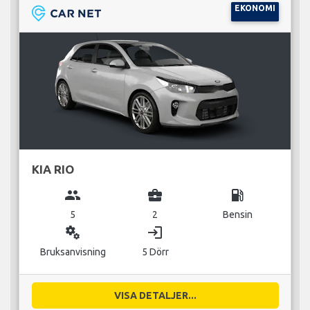
EKONOMI
KIA RIO
group
business_center
local_gas_station
5
2
Bensin
miscellaneous_services
login
Bruksanvisning
5 Dörr
VISA DETALJER...