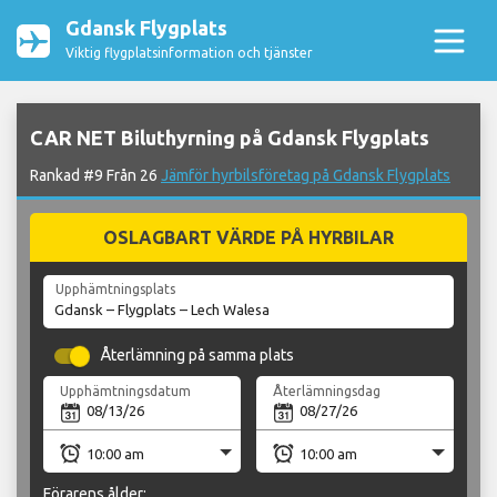
Gdansk Flygplats
Viktig flygplatsinformation och tjänster
CAR NET Biluthyrning på Gdansk Flygplats
Rankad #9 Från 26
Jämför hyrbilsföretag på Gdansk Flygplats
OSLAGBART VÄRDE PÅ HYRBILAR
Upphämtningsplats
Återlämning på samma plats
Upphämtningsdatum
Återlämningsdag
Förarens ålder: