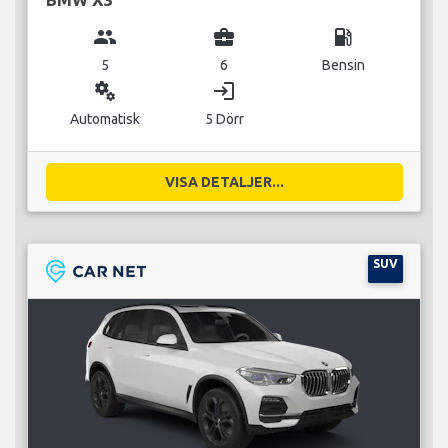
group
business_center
local_gas_station
5
6
Bensin
miscellaneous_services
login
Automatisk
5 Dörr
VISA DETALJER...
SUV