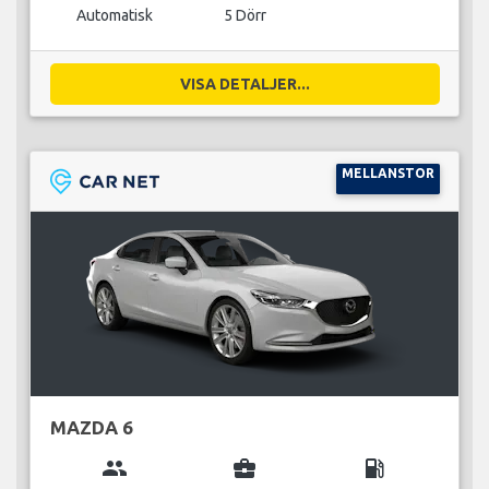
Automatisk
5 Dörr
VISA DETALJER...
MELLANSTOR
MAZDA 6
group
business_center
local_gas_station