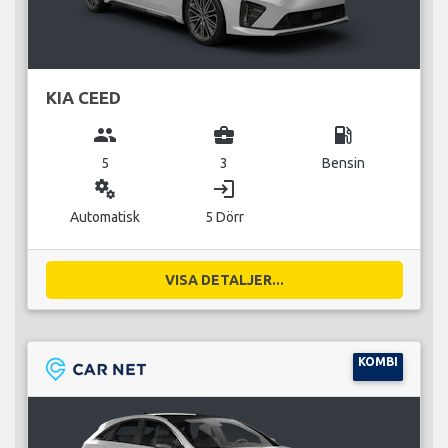
KIA CEED
group
business_center
local_gas_station
5
3
Bensin
miscellaneous_services
login
Automatisk
5 Dörr
VISA DETALJER...
KOMBI