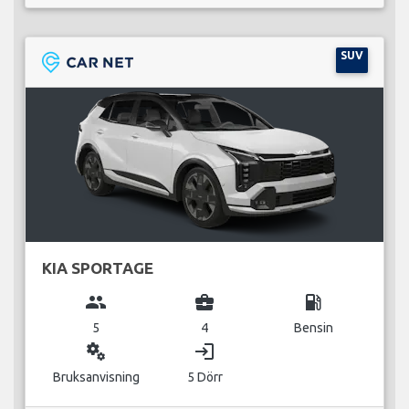
SUV
KIA SPORTAGE
group
business_center
local_gas_station
5
4
Bensin
miscellaneous_services
login
Bruksanvisning
5 Dörr