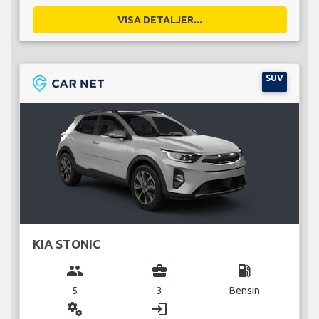
VISA DETALJER...
SUV
KIA STONIC
group
business_center
local_gas_station
5
3
Bensin
miscellaneous_services
login