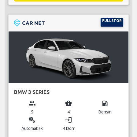
FULLSTOR
BMW 3 SERIES
group
business_center
local_gas_station
5
4
Bensin
miscellaneous_services
login
Automatisk
4 Dörr