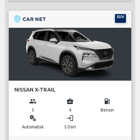
SUV
NISSAN X-TRAIL
group
business_center
local_gas_station
5
4
Bensin
miscellaneous_services
login
Automatisk
5 Dörr