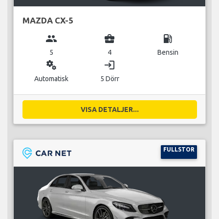
MAZDA CX-5
group
business_center
local_gas_station
5
4
Bensin
miscellaneous_services
login
Automatisk
5 Dörr
VISA DETALJER...
FULLSTOR