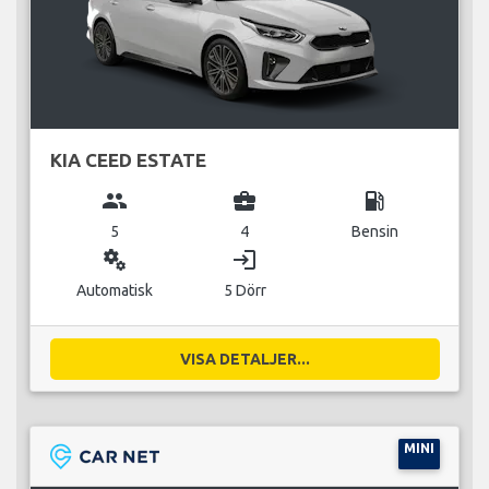
KIA CEED ESTATE
group
business_center
local_gas_station
5
4
Bensin
miscellaneous_services
login
Automatisk
5 Dörr
VISA DETALJER...
MINI