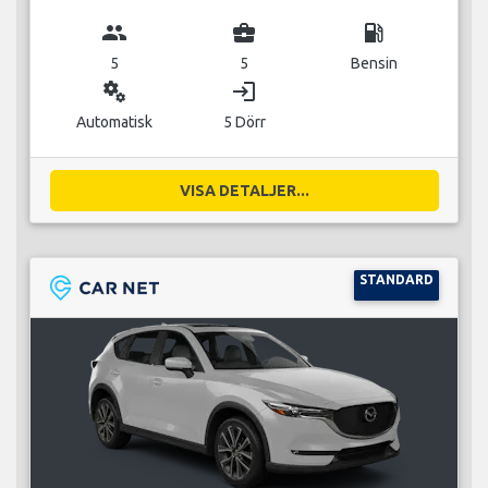
group
business_center
local_gas_station
5
5
Bensin
miscellaneous_services
login
Automatisk
5 Dörr
VISA DETALJER...
STANDARD