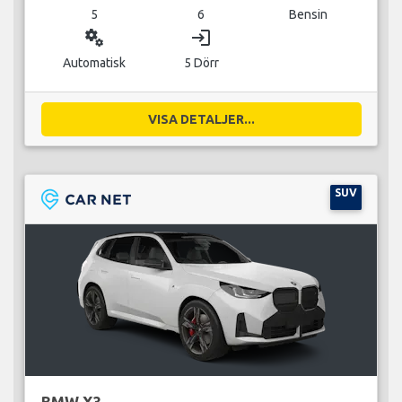
5
6
Bensin
miscellaneous_services
login
Automatisk
5 Dörr
VISA DETALJER...
SUV
BMW X3