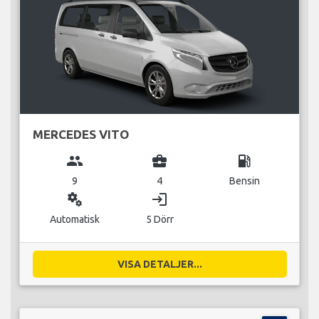
MERCEDES VITO
group
business_center
local_gas_station
9
4
Bensin
miscellaneous_services
login
Automatisk
5 Dörr
VISA DETALJER...