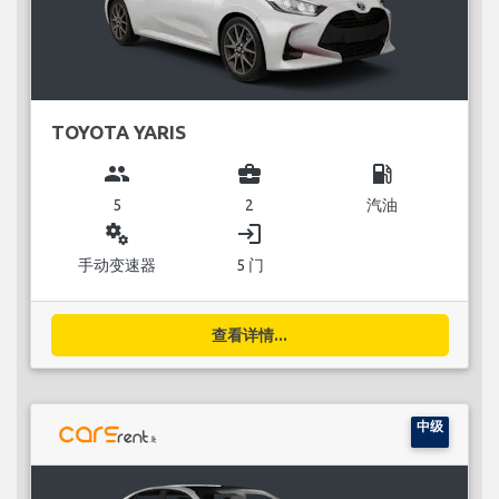
TOYOTA YARIS
group
business_center
local_gas_station
5
2
汽油
miscellaneous_services
login
手动变速器
5 门
查看详情...
中级