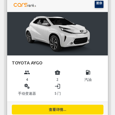
迷你
TOYOTA AYGO
group
business_center
local_gas_station
4
2
汽油
miscellaneous_services
login
手动变速器
5 门
查看详情...