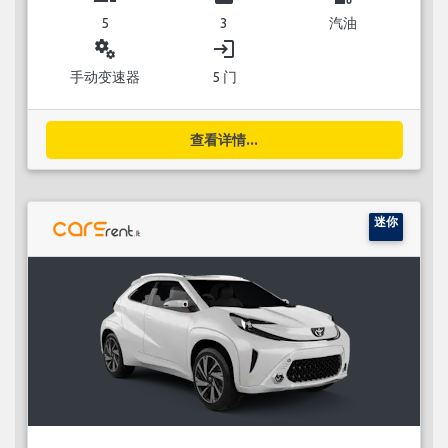
5
3
汽油
miscellaneous_services
login
手动变速器
5 门
查看详情...
迷你