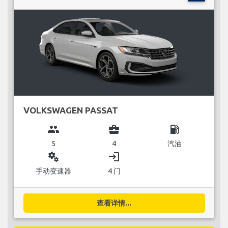
VOLKSWAGEN PASSAT
group
business_center
local_gas_station
5
4
汽油
miscellaneous_services
login
手动变速器
4 门
查看详情...