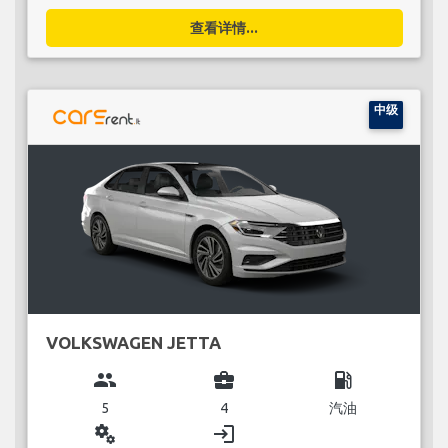
查看详情...
中级
VOLKSWAGEN JETTA
group
business_center
local_gas_station
5
4
汽油
miscellaneous_services
login