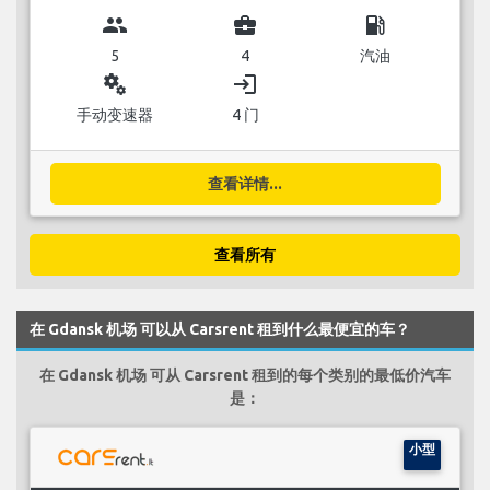
group
business_center
local_gas_station
5
4
汽油
miscellaneous_services
login
手动变速器
4 门
查看详情...
查看所有
在 Gdansk 机场 可以从 Carsrent 租到什么最便宜的车？
在 Gdansk 机场 可从 Carsrent 租到的每个类别的最低价汽车
是：
小型