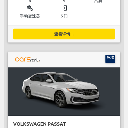
5
4
汽油
miscellaneous_services
login
手动变速器
5 门
查看详情...
标准
VOLKSWAGEN PASSAT