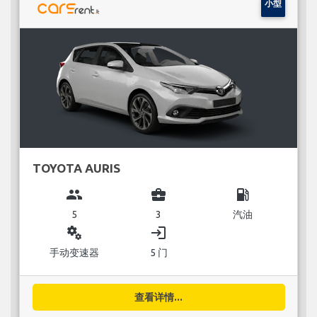
小型
TOYOTA AURIS
group
business_center
local_gas_station
5
3
汽油
miscellaneous_services
login
手动变速器
5 门
查看详情...