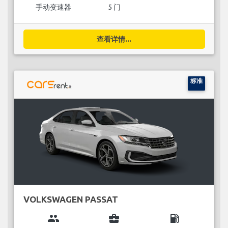
手动变速器
5 门
查看详情...
标准
VOLKSWAGEN PASSAT
group
business_center
local_gas_station