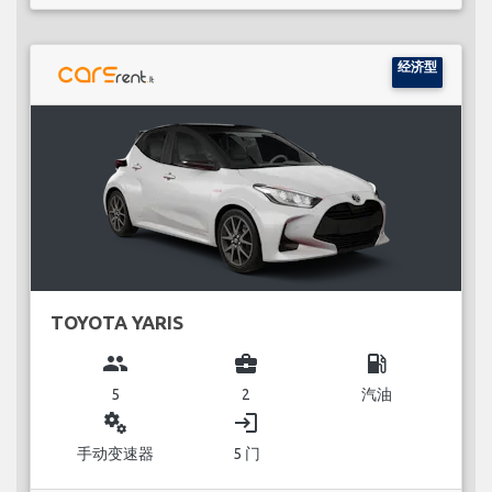
经济型
TOYOTA YARIS
group
business_center
local_gas_station
5
2
汽油
miscellaneous_services
login
手动变速器
5 门