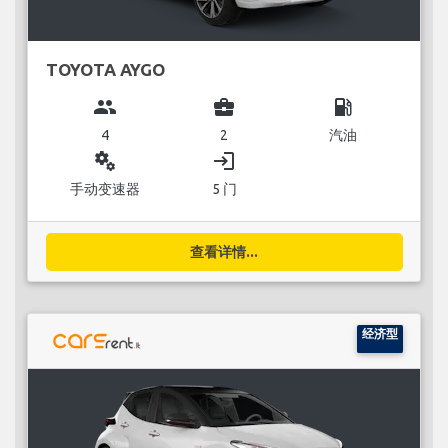
TOYOTA AYGO
group
business_center
local_gas_station
4
2
汽油
miscellaneous_services
login
手动变速器
5 门
查看详情...
经济型