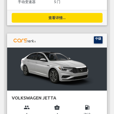
手动变速器
5 门
查看详情...
中级
VOLKSWAGEN JETTA
group
business_center
local_gas_station