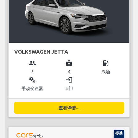
VOLKSWAGEN JETTA
group
business_center
local_gas_station
5
4
汽油
miscellaneous_services
login
手动变速器
5 门
查看详情...
标准