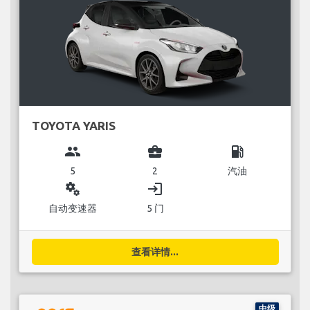
TOYOTA YARIS
group
business_center
local_gas_station
5
2
汽油
miscellaneous_services
login
自动变速器
5 门
查看详情...
中级