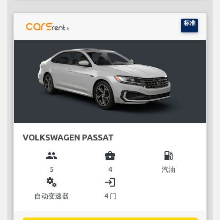
标准
VOLKSWAGEN PASSAT
group
business_center
local_gas_station
5
4
汽油
miscellaneous_services
login
自动变速器
4 门