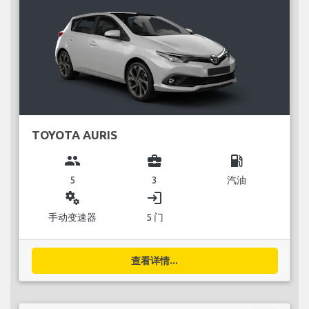
TOYOTA AURIS
group
business_center
local_gas_station
5
3
汽油
miscellaneous_services
login
手动变速器
5 门
查看详情...