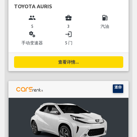
TOYOTA AURIS
group
business_center
local_gas_station
5
3
汽油
miscellaneous_services
login
手动变速器
5 门
查看详情...
迷你