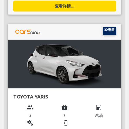
查看详情...
经济型
TOYOTA YARIS
group
business_center
local_gas_station
5
2
汽油
miscellaneous_services
login