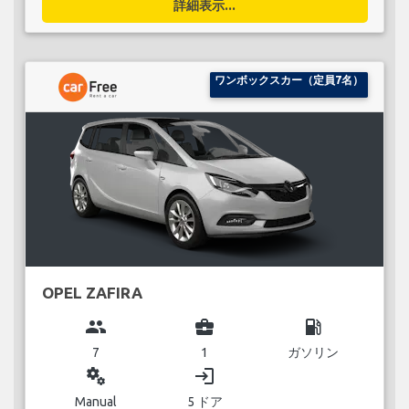
詳細表示...
ワンボックスカー（定員7名）
OPEL ZAFIRA
group
business_center
local_gas_station
7
1
ガソリン
miscellaneous_services
login
Manual
5 ドア