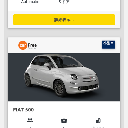
Automatic
5 ドア
詳細表示...
小型車
FIAT 500
group
business_center
local_gas_station