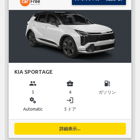
KIA SPORTAGE
group
business_center
local_gas_station
5
4
ガソリン
miscellaneous_services
login
Automatic
5 ドア
詳細表示...