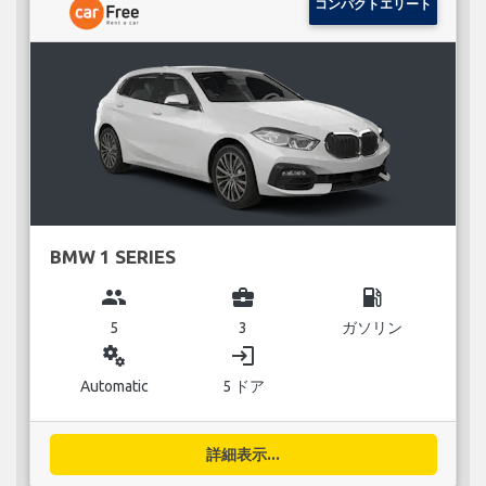
コンパクトエリート
BMW 1 SERIES
group
business_center
local_gas_station
5
3
ガソリン
miscellaneous_services
login
Automatic
5 ドア
詳細表示...