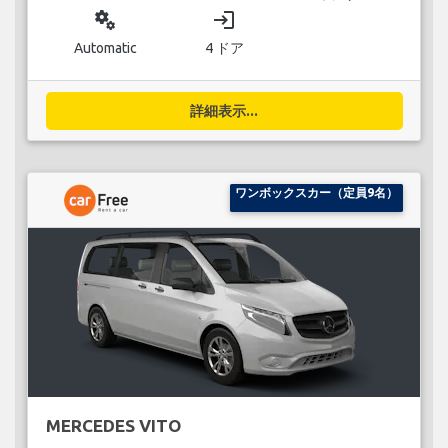
miscellaneous_services
login
Automatic
4 ドア
詳細表示...
ワンボックスカー（定員9名）
MERCEDES VITO