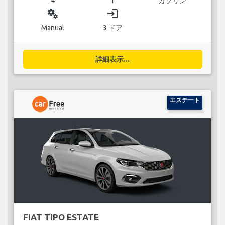
4
1
ガソリン
miscellaneous_services
login
Manual
3 ドア
詳細表示...
エステート
FIAT TIPO ESTATE