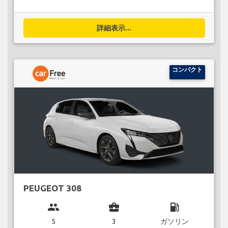
詳細表示...
コンパクト
PEUGEOT 308
group
business_center
local_gas_station
5
3
ガソリン