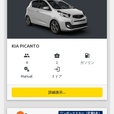
KIA PICANTO
group
business_center
local_gas_station
4
2
ガソリン
miscellaneous_services
login
Manual
3 ドア
詳細表示...
ワンボックスカー（定員5名）