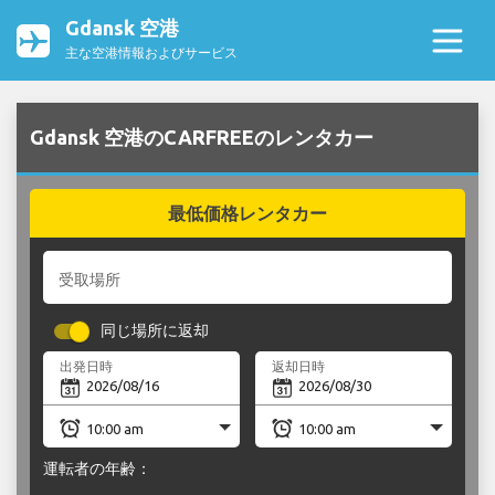
Gdansk 空港
主な空港情報およびサービス
Gdansk 空港のCARFREEのレンタカー
最低価格レンタカー
受取場所
同じ場所に返却
出発日時
返却日時
運転者の年齢：