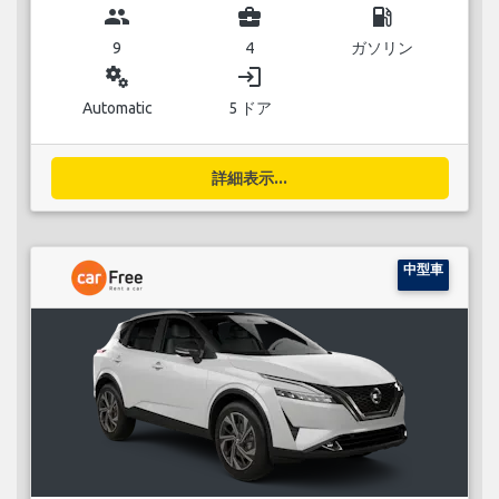
group
business_center
local_gas_station
9
4
ガソリン
miscellaneous_services
login
Automatic
5 ドア
詳細表示...
中型車