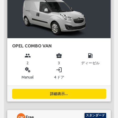
OPEL COMBO VAN
group
business_center
local_gas_station
2
3
ディーゼル
miscellaneous_services
login
Manual
4 ドア
詳細表示...
スタンダード