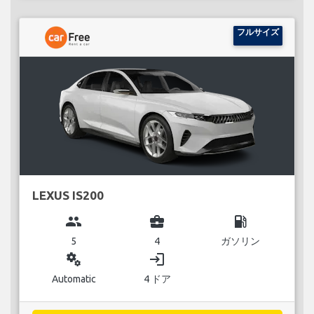
フルサイズ
LEXUS IS200
group
business_center
local_gas_station
5
4
ガソリン
miscellaneous_services
login
Automatic
4 ドア