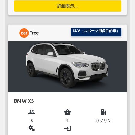
詳細表示...
SUV（スポーツ用多目的車）
BMW X5
group
business_center
local_gas_station
5
6
ガソリン
miscellaneous_services
login