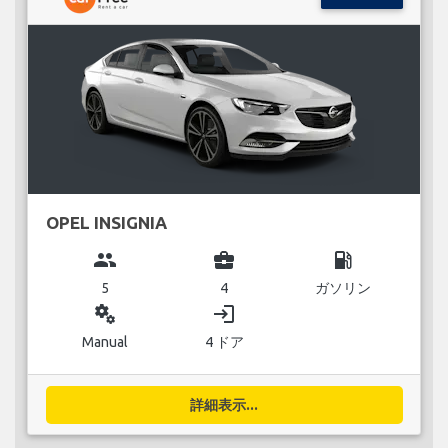
OPEL INSIGNIA
group
business_center
local_gas_station
5
4
ガソリン
miscellaneous_services
login
Manual
4 ドア
詳細表示...