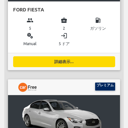
FORD FIESTA
group
business_center
local_gas_station
5
2
ガソリン
miscellaneous_services
login
Manual
5 ドア
詳細表示...
プレミアム