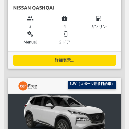
NISSAN QASHQAI
group
business_center
local_gas_station
5
4
ガソリン
miscellaneous_services
login
Manual
5 ドア
詳細表示...
SUV（スポーツ用多目的車）