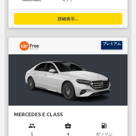
詳細表示...
プレミアム
MERCEDES E CLASS
group
business_center
local_gas_station
5
4
ガソリン