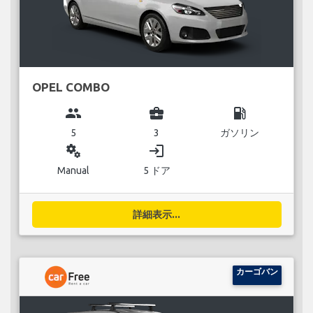
OPEL COMBO
group
business_center
local_gas_station
5
3
ガソリン
miscellaneous_services
login
Manual
5 ドア
詳細表示...
カーゴバン