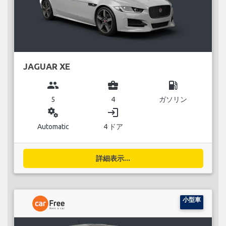
JAGUAR XE
group
business_center
local_gas_station
5
4
ガソリン
miscellaneous_services
login
Automatic
4 ドア
詳細表示...
小型車