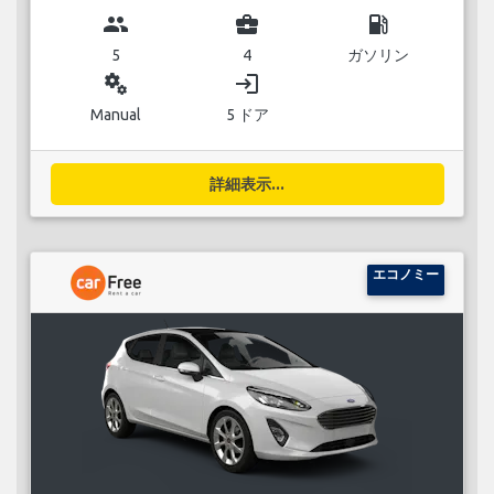
group
business_center
local_gas_station
5
4
ガソリン
miscellaneous_services
login
Manual
5 ドア
詳細表示...
エコノミー