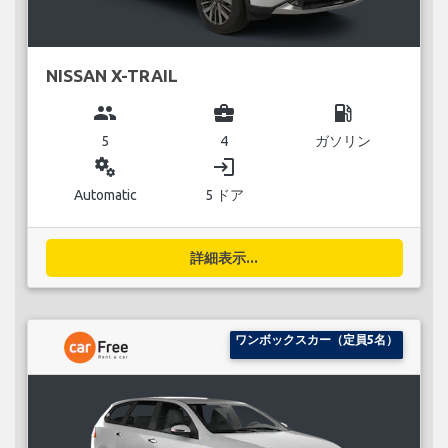
NISSAN X-TRAIL
group
business_center
local_gas_station
5
4
ガソリン
miscellaneous_services
login
Automatic
5 ドア
詳細表示...
ワンボックスカー（定員5名）