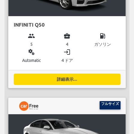
INFINITI Q50
group
business_center
local_gas_station
5
4
ガソリン
miscellaneous_services
login
Automatic
4 ドア
詳細表示...
フルサイズ