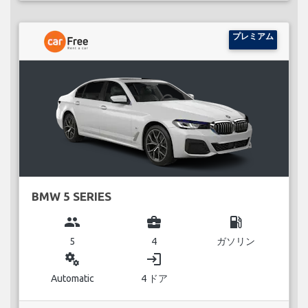
プレミアム
BMW 5 SERIES
group
business_center
local_gas_station
5
4
ガソリン
miscellaneous_services
login
Automatic
4 ドア