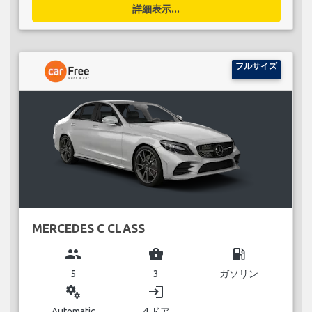
詳細表示...
フルサイズ
MERCEDES C CLASS
group
business_center
local_gas_station
5
3
ガソリン
miscellaneous_services
login
Automatic
4 ドア