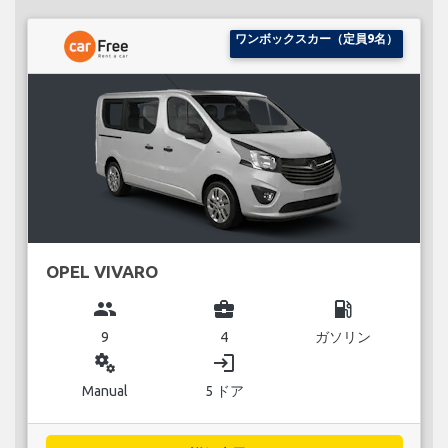
ワンボックスカー（定員9名）
OPEL VIVARO
group
business_center
local_gas_station
9
4
ガソリン
miscellaneous_services
login
Manual
5 ドア