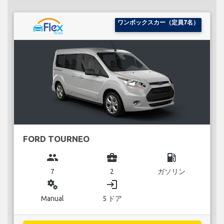
ワンボックスカー（定員7名）
FORD TOURNEO
group
business_center
local_gas_station
7
2
ガソリン
miscellaneous_services
login
Manual
5 ドア