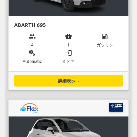
ABARTH 695
group
business_center
local_gas_station
4
1
ガソリン
miscellaneous_services
login
Automatic
3 ドア
詳細表示...
小型車