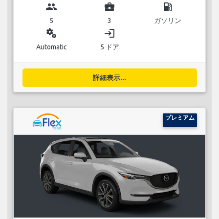
group
business_center
local_gas_station
5
3
ガソリン
miscellaneous_services
login
Automatic
5 ドア
詳細表示...
プレミアム