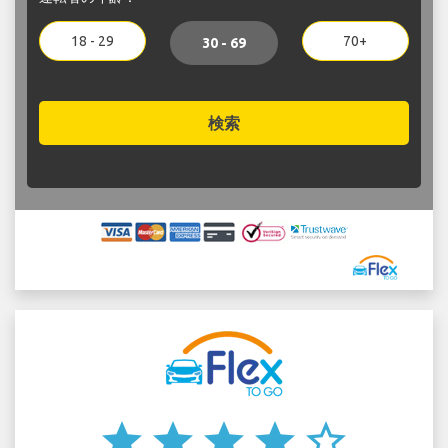
18 - 29
70+
30 - 69
検索
star
star
star
star
star_border