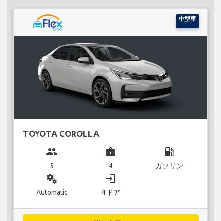
中型車
TOYOTA COROLLA
group
business_center
local_gas_station
5
4
ガソリン
miscellaneous_services
login
Automatic
4 ドア