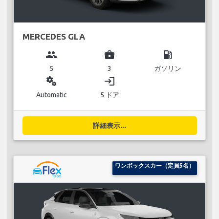
MERCEDES GLA
group
business_center
local_gas_station
5
3
ガソリン
miscellaneous_services
login
Automatic
5 ドア
詳細表示...
ワンボックスカー（定員5名）