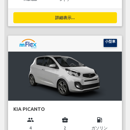
詳細表示...
小型車
KIA PICANTO
group
business_center
local_gas_station
4
2
ガソリン