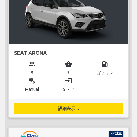
SEAT ARONA
group
business_center
local_gas_station
5
3
ガソリン
miscellaneous_services
login
Manual
5 ドア
詳細表示...
小型車