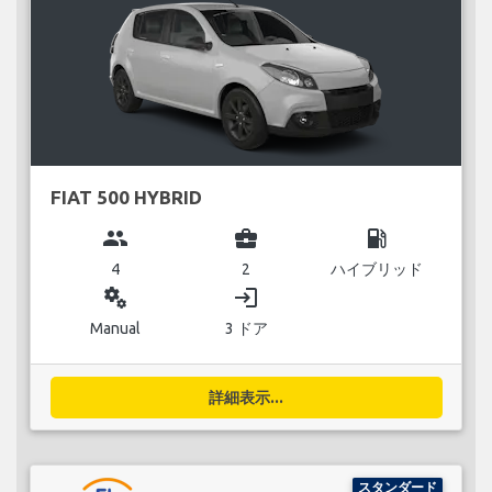
FIAT 500 HYBRID
group
business_center
local_gas_station
4
2
ハイブリッド
miscellaneous_services
login
Manual
3 ドア
詳細表示...
スタンダード