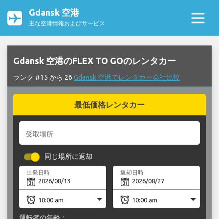
Gdansk 空港
主な空港情報およびサービス
Gdansk 空港のFLEX TO GOのレンタカー
ランク #15 から 26
Gdansk 空港でレンタカー会社比較
最低価格レンタカー
受取場所
同じ場所に返却
出発日時
返却日時
運転者の年齢：