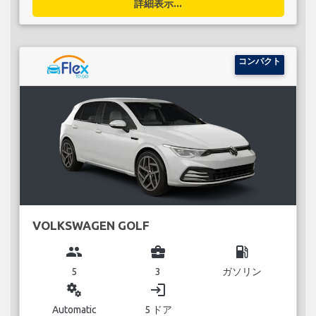
詳細表示...
コンパクト
VOLKSWAGEN GOLF
group
business_center
local_gas_station
5
3
ガソリン
miscellaneous_services
login
Automatic
5 ドア