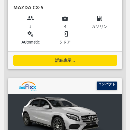
MAZDA CX-5
group
business_center
local_gas_station
5
4
ガソリン
miscellaneous_services
login
Automatic
5 ドア
詳細表示...
コンパクト