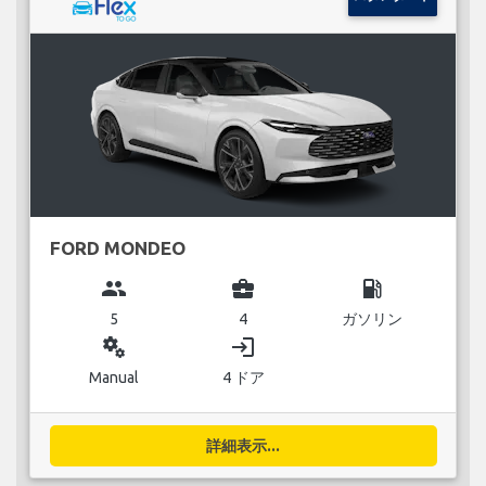
FORD MONDEO
group
business_center
local_gas_station
5
4
ガソリン
miscellaneous_services
login
Manual
4 ドア
詳細表示...