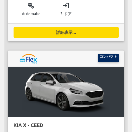
miscellaneous_services
login
Automatic
3 ドア
詳細表示...
コンパクト
KIA X - CEED