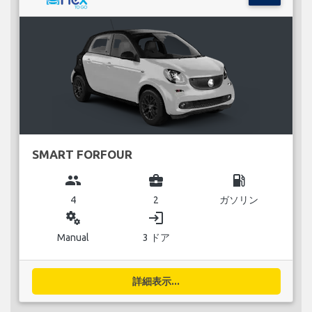
SMART FORFOUR
group
business_center
local_gas_station
4
2
ガソリン
miscellaneous_services
login
Manual
3 ドア
詳細表示...