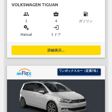
VOLKSWAGEN TIGUAN
group
business_center
local_gas_station
5
4
ガソリン
miscellaneous_services
login
Manual
5 ドア
詳細表示...
ワンボックスカー（定員7名）