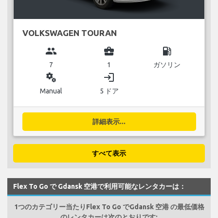
VOLKSWAGEN TOURAN
group
business_center
local_gas_station
7
1
ガソリン
miscellaneous_services
login
Manual
5 ドア
詳細表示...
すべて表示
Flex To Go で Gdansk 空港で利用可能なレンタカーは：
1つのカテゴリー当たりFlex To Go でGdansk 空港 の最低価格
のレンタカーは次のとおりです: