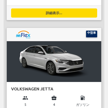
詳細表示...
中型車
VOLKSWAGEN JETTA
group
business_center
local_gas_station
5
4
ガソリン