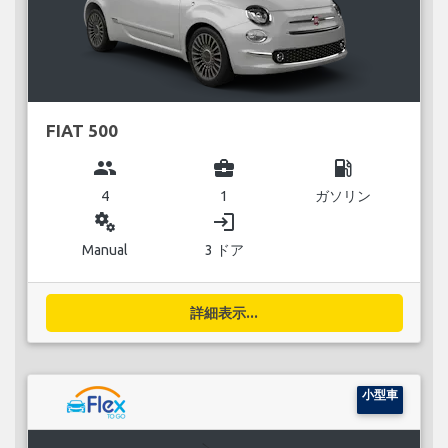
FIAT 500
group
business_center
local_gas_station
4
1
ガソリン
miscellaneous_services
login
Manual
3 ドア
詳細表示...
小型車