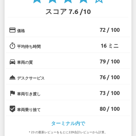
スコア 7.6 /10
credit_card
72 / 100
価格
timer
16 ミニ
平均待ち時間
directions_car
79 / 100
車両の質
room_service
76 / 100
デスクサービス
flag
73 / 100
車両引き渡し
beenhere
80 / 100
車両乗り捨て
ターミナル内で
* 23 の最新レビューをもとに229合計レビューから計算。