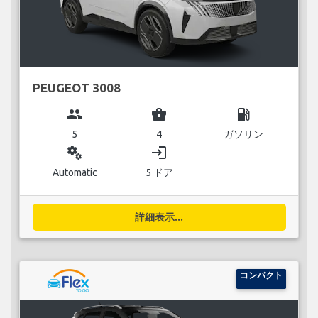
PEUGEOT 3008
group
business_center
local_gas_station
5
4
ガソリン
miscellaneous_services
login
Automatic
5 ドア
詳細表示...
コンパクト