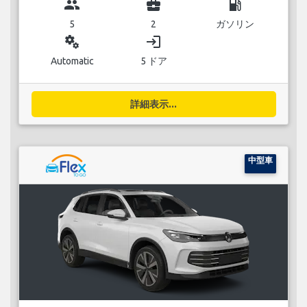
group
business_center
local_gas_station
5
2
ガソリン
miscellaneous_services
login
Automatic
5 ドア
詳細表示...
中型車