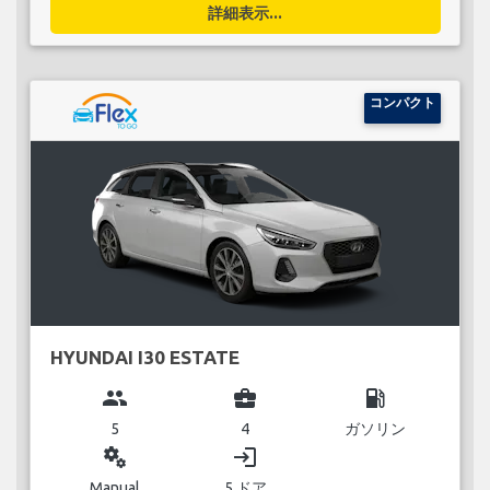
詳細表示...
コンパクト
HYUNDAI I30 ESTATE
group
business_center
local_gas_station
5
4
ガソリン
miscellaneous_services
login
Manual
5 ドア