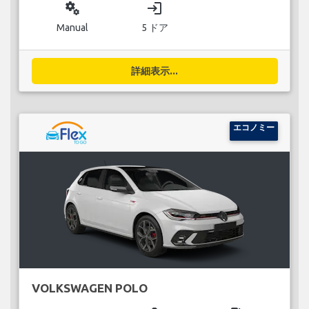
miscellaneous_services
login
Manual
5 ドア
詳細表示...
エコノミー
VOLKSWAGEN POLO