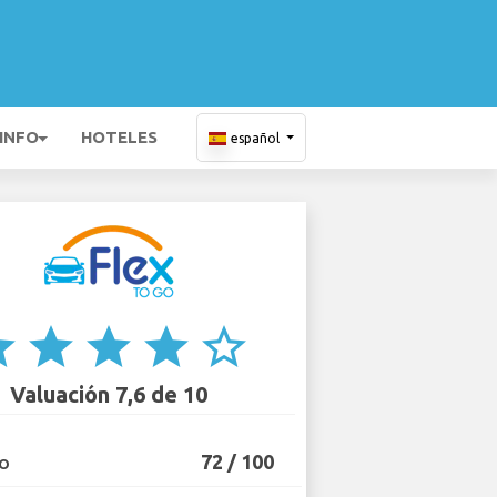
 INFO
HOTELES
español
ar
star
star
star
star_border
Valuación 7,6 de 10
72 / 100
IO