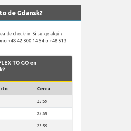
rto de Gdansk?
ea de check-in. Si surge algún
fono +48 42 300 14 54 o +48 513
e FLEX TO GO en
k?
rto
Cerca
23:59
23:59
23:59