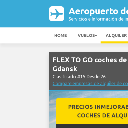
Aeropuerto d
Servicios e Información de i
HOME
VUELOS
ALQUILER
FLEX TO GO coches de 
Gdansk
Clasificado #15 Desde 26
Compare empresas de alquiler de c
PRECIOS INMEJORA
COCHES DE ALQU