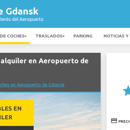
e Gdansk
nterés del Aeropuerto
 DE COCHES
TRASLADOS
PARKING
NOTICIAS Y
alquiler en Aeropuerto de
oches en Aeropuerto de Gdansk
st
BLES EN
ILER
credit_card
PREC