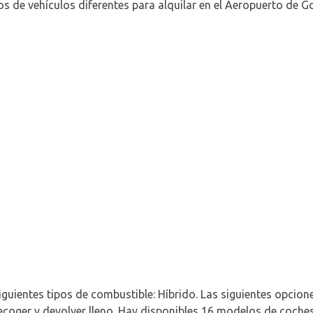
s de vehículos diferentes para alquilar en el Aeropuerto de G
iguientes tipos de combustible: Híbrido. Las siguientes opcion
ecoger y devolver lleno. Hay disponibles 16 modelos de coche