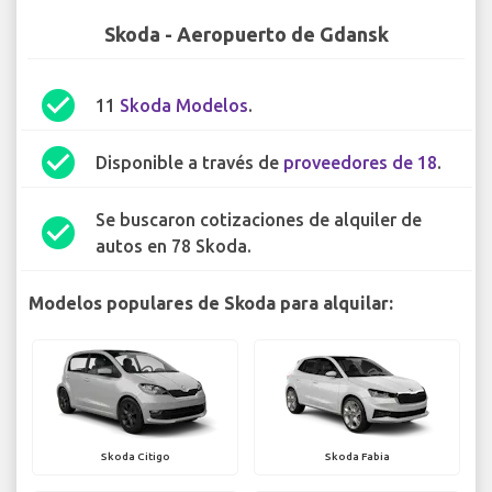
Skoda - Aeropuerto de Gdansk
check_circle
11
Skoda Modelos
.
check_circle
Disponible a través de
proveedores de 18
.
Se buscaron cotizaciones de alquiler de
check_circle
autos en 78 Skoda.
Modelos populares de Skoda para alquilar:
Skoda Citigo
Skoda Fabia