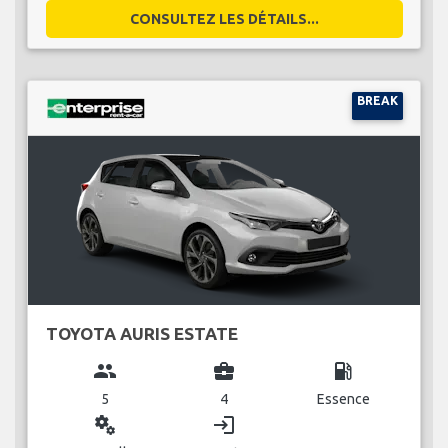
CONSULTEZ LES DÉTAILS...
BREAK
TOYOTA AURIS ESTATE
group
business_center
local_gas_station
5
4
Essence
miscellaneous_services
login