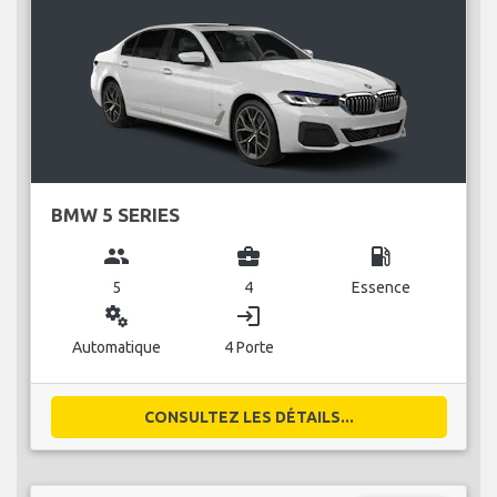
BMW 5 SERIES
group
business_center
local_gas_station
5
4
Essence
miscellaneous_services
login
Automatique
4 Porte
CONSULTEZ LES DÉTAILS...