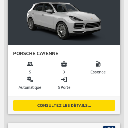
PORSCHE CAYENNE
group
business_center
local_gas_station
5
3
Essence
miscellaneous_services
login
Automatique
5 Porte
CONSULTEZ LES DÉTAILS...