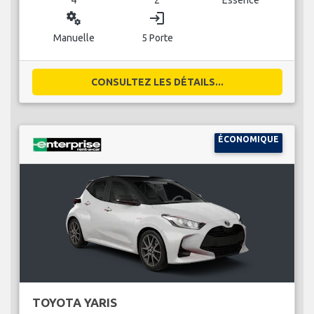
miscellaneous_services
login
Manuelle
5 Porte
CONSULTEZ LES DÉTAILS...
ÉCONOMIQUE
TOYOTA YARIS