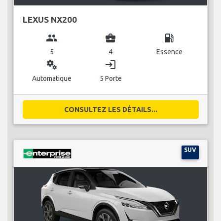
LEXUS NX200
group
business_center
local_gas_station
5
4
Essence
miscellaneous_services
login
Automatique
5 Porte
CONSULTEZ LES DÉTAILS...
SUV