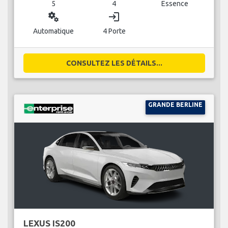
5
4
Essence
miscellaneous_services
login
Automatique
4 Porte
CONSULTEZ LES DÉTAILS...
GRANDE BERLINE
LEXUS IS200