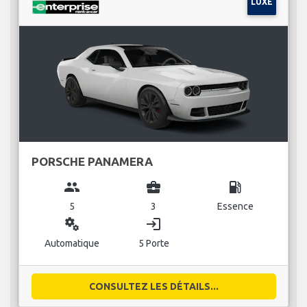
LUXE
PORSCHE PANAMERA
group
business_center
local_gas_station
5
3
Essence
miscellaneous_services
login
Automatique
5 Porte
CONSULTEZ LES DÉTAILS...