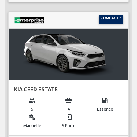
COMPACTE
KIA CEED ESTATE
group
business_center
local_gas_station
5
4
Essence
miscellaneous_services
login
Manuelle
5 Porte