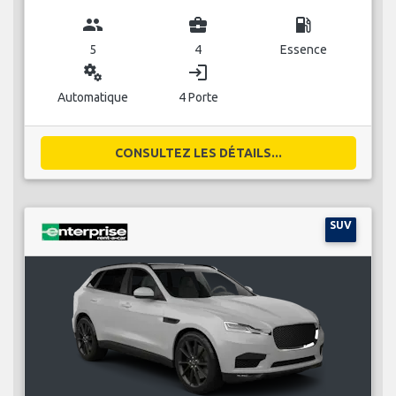
group
business_center
local_gas_station
5
4
Essence
miscellaneous_services
login
Automatique
4 Porte
CONSULTEZ LES DÉTAILS...
SUV