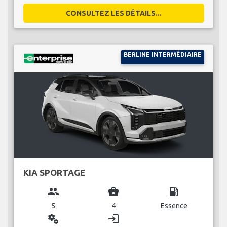
CONSULTEZ LES DÉTAILS...
BERLINE INTERMÉDIAIRE
KIA SPORTAGE
group
business_center
local_gas_station
5
4
Essence
miscellaneous_services
login