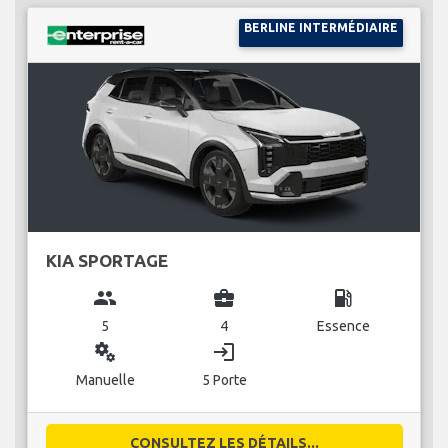
BERLINE INTERMÉDIAIRE
KIA SPORTAGE
group
business_center
local_gas_station
5
4
Essence
miscellaneous_services
login
Manuelle
5 Porte
CONSULTEZ LES DÉTAILS...