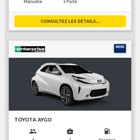
Manuelle
5 Porte
CONSULTEZ LES DÉTAILS...
MINI
TOYOTA AYGO
group
business_center
local_gas_station
4
2
Essence