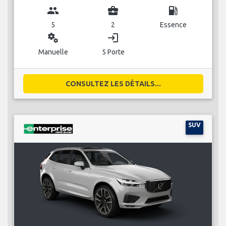
group
business_center
local_gas_station
5
2
Essence
miscellaneous_services
login
Manuelle
5 Porte
CONSULTEZ LES DÉTAILS...
SUV