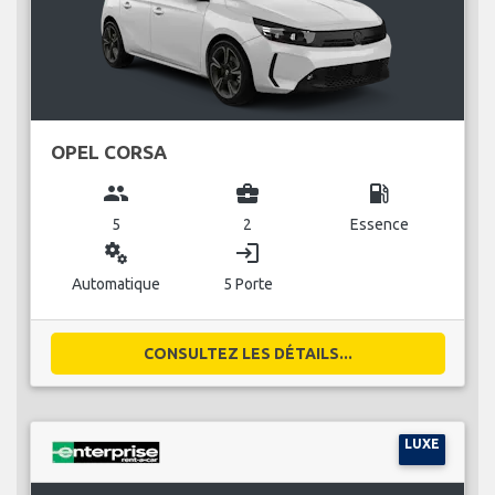
OPEL CORSA
group
business_center
local_gas_station
5
2
Essence
miscellaneous_services
login
Automatique
5 Porte
CONSULTEZ LES DÉTAILS...
LUXE