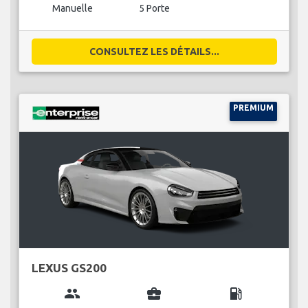
Manuelle
5 Porte
CONSULTEZ LES DÉTAILS...
PREMIUM
LEXUS GS200
group
business_center
local_gas_station