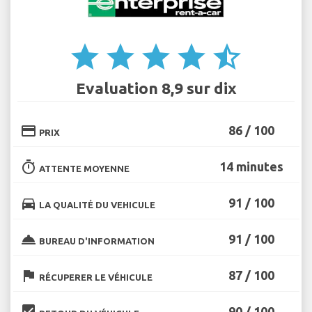
star
star
star
star
star_half
Evaluation 8,9 sur dix
credit_card
86 / 100
PRIX
timer
14 minutes
ATTENTE MOYENNE
directions_car
91 / 100
LA QUALITÉ DU VEHICULE
room_service
91 / 100
BUREAU D'INFORMATION
flag
87 / 100
RÉCUPERER LE VÉHICULE
beenhere
90 / 100