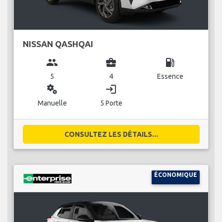
NISSAN QASHQAI
group
business_center
local_gas_station
5
4
Essence
miscellaneous_services
login
Manuelle
5 Porte
CONSULTEZ LES DÉTAILS...
ÉCONOMIQUE