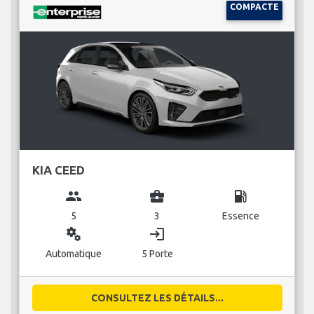
COMPACTE
KIA CEED
group
business_center
local_gas_station
5
3
Essence
miscellaneous_services
login
Automatique
5 Porte
CONSULTEZ LES DÉTAILS...