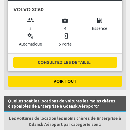
VOLVO XC60
group
business_center
local_gas_station
5
4
Essence
miscellaneous_services
login
Automatique
5 Porte
CONSULTEZ LES DÉTAILS...
VOIR TOUT
Quelles sont les locations de voitures les moins chères
disponibles de Enterprise à Gdansk Aéroport?
Les voitures de location les moins chères de Enterprise à
Gdansk Aéroport par categorie sont: