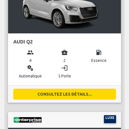
AUDI Q2
group
business_center
local_gas_station
4
2
Essence
miscellaneous_services
login
Automatique
5 Porte
CONSULTEZ LES DÉTAILS...
LUXE