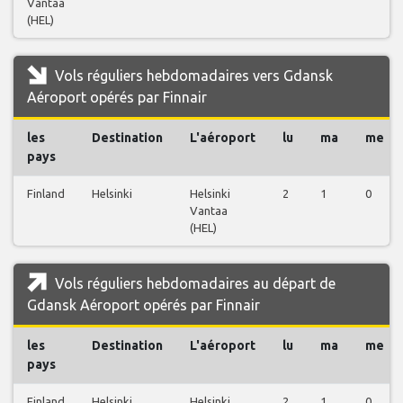
Vantaa
(HEL)
Vols réguliers hebdomadaires vers Gdansk
Aéroport opérés par Finnair
les
Destination
L'aéroport
lu
ma
me
pays
Finland
Helsinki
Helsinki
2
1
0
Vantaa
(HEL)
Vols réguliers hebdomadaires au départ de
Gdansk Aéroport opérés par Finnair
les
Destination
L'aéroport
lu
ma
me
pays
Finland
Helsinki
Helsinki
2
1
0