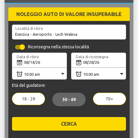
NOLEGGIO AUTO DI VALORE INSUPERABILE
Località di ritiro
Riconsegna nella stessa località
Data di ritiro
Data di riconsegna
Età del guidatore:
18 - 29
70+
30 - 69
CERCA