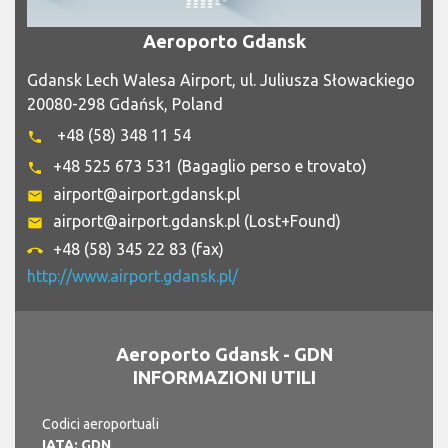
Aeroporto Gdansk
Gdansk Lech Walesa Airport, ul. Juliusza Słowackiego
20080-298 Gdańsk, Poland
+48 (58) 348 11 54
phone
+48 525 673 531 (Bagaglio perso e trovato)
phone
airport@airport.gdansk.pl
email
airport@airport.gdansk.pl (Lost+Found)
email
+48 (58) 345 22 83 (fax)
call_end
http://www.airport.gdansk.pl/
Aeroporto Gdansk - GDN
INFORMAZIONI UTILI
Codici aeroportuali
IATA: GDN