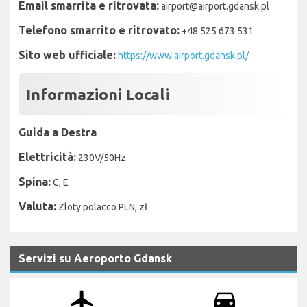
Email smarrita e ritrovata:
airport@airport.gdansk.pl
Telefono smarrito e ritrovato:
+48 525 673 531
Sito web ufficiale:
https://www.airport.gdansk.pl/
Informazioni Locali
Guida a Destra
Elettricità:
230V/50Hz
Spina:
C, E
Valuta:
Zloty polacco PLN, zł
Servizi su Aeroporto Gdansk
airplanemode_active
drive_eta