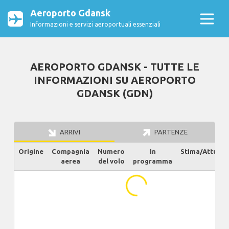
Aeroporto Gdansk
Informazioni e servizi aeroportuali essenziali
AEROPORTO GDANSK - TUTTE LE
INFORMAZIONI SU AEROPORTO
GDANSK (GDN)
ARRIVI
PARTENZE
Origine
Compagnia
Numero
In
Stima/Attuale
aerea
del volo
programma
...