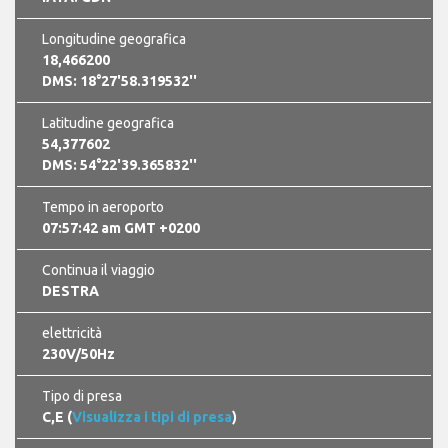
Longitudine geografica
18,466200
DMS: 18°27'58.319532''
Latitudine geografica
54,377602
DMS: 54°22'39.365832''
Tempo in aeroporto
07:57:42 am GMT +0200
Continua il viaggio
DESTRA
elettricità
230V/50Hz
Tipo di presa
C,E (
Visualizza i tipi di presa
)