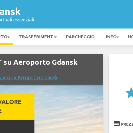
ansk
rtuali essenziali
UTO
TRASFERIMENTI
PARCHEGGIO
INFO
H
 su Aeroporto Gdansk
 auto su Aeroporto Gdansk
st
VALORE
E
credit_card
PREZ