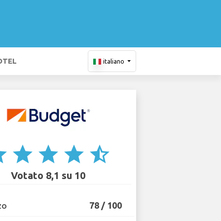
OTEL
italiano
ar
star
star
star
star_half
Votato 8,1 su 10
78 / 100
ZO