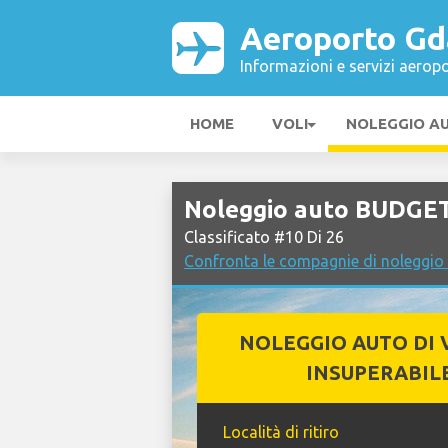
Aeroporto Gd
Informazioni e servizi aeropo
HOME
VOLI
NOLEGGIO A
Noleggio auto BUDGET
Classificato #10 Di 26
Confronta le compagnie di noleggio
NOLEGGIO AUTO DI 
INSUPERABIL
Località di ritiro