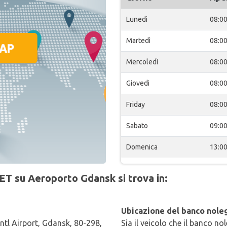
Lunedi
08:0
Martedì
08:0
Mercoledì
08:0
Giovedi
08:0
Friday
08:0
Sabato
09:0
Domenica
13:0
ET su Aeroporto Gdansk si trova in:
Ubicazione del banco noleg
ntl Airport, Gdansk, 80-298,
Sia il veicolo che il banco no