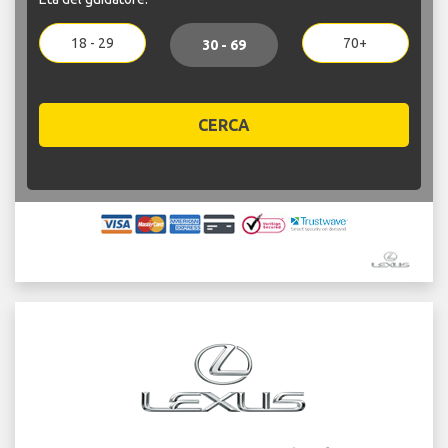
18 - 29
70+
30 - 69
CERCA