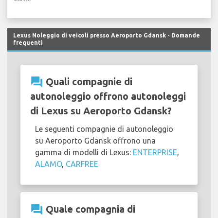
Lexus Noleggio di veicoli presso Aeroporto Gdansk - Domande
frequenti
question_answer
Quali compagnie di
autonoleggio offrono autonoleggi
di Lexus su Aeroporto Gdansk?
Le seguenti compagnie di autonoleggio
su Aeroporto Gdansk offrono una
gamma di modelli di Lexus:
ENTERPRISE
,
ALAMO
,
CARFREE
question_answer
Quale compagnia di