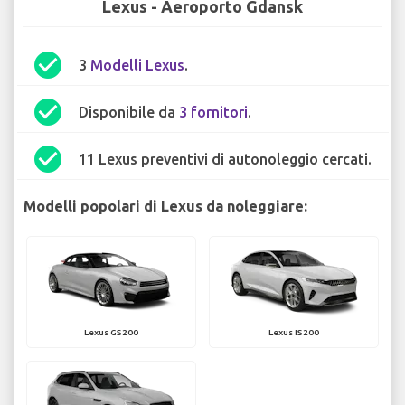
Lexus - Aeroporto Gdansk
check_circle
3
Modelli Lexus
.
check_circle
Disponibile da
3 fornitori
.
check_circle
11 Lexus preventivi di autonoleggio cercati.
Modelli popolari di Lexus da noleggiare:
Lexus GS200
Lexus IS200