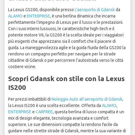
La Lexus GS200, disponibile presso
L'aeroporto di Gdansk
da
ALAMO
e
ENTERPRISE
, è una berlina dinamica che incarna
perfettamente l'impegno di Lexus per il lusso e le prestazioni.
Con i suoi interni lussuosi, le caratteristiche high-tech e il
potente motore V6, la GS200 è la scelta ideale per i viaggiatori
più esigenti che apprezzano sia il comfort che il piacere di
guida. La maneggevolezza agile e la guida fluida della GS200 la
rendono un compagno perfetto per navigare per le strade
cittadine di Gdansk o per percorrere l'autostrada verso le città
costiere vicine.
Scopri Gdansk con stile con la Lexus
IS200
Per prezzi imbattibili di
Noleggio Auto all'aeroporto di Gdansk
,
la Lexus IS200 è una scelta eccellente. Offerta da
ALAMO
,
ENTERPRISE
e
CARFREE
, questa berlina di lusso compatta è un
mix di design elegante, tecnologia avanzata e comfort
superiore. Le sue dimensioni compatte la rendono facile da
guidare nelle strette strade di Gdansk, mentre la sua variante di