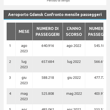
Periodo di tempo
Aeroporto Gdansk Confronto mensile passeggeri
NUMERO DI
L'ANNO
NUMERO D
MESE
PASSEGGERI
SCORSO
PASSEGGER
1
ago
640.916
ago 2022
545.185
2023
2
lug
657.684
lug 2022
566.618
2023
3
giu
588.218
giu 2022
477.725
2023
4
mag
525.808
mag 2022
403.977
2023
5
apr
485.062
apr 2022
333.513