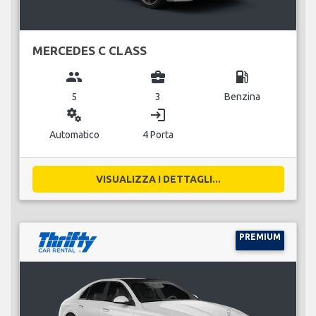
MERCEDES C CLASS
group
business_center
local_gas_station
5
3
Benzina
miscellaneous_services
login
Automatico
4 Porta
VISUALIZZA I DETTAGLI...
PREMIUM