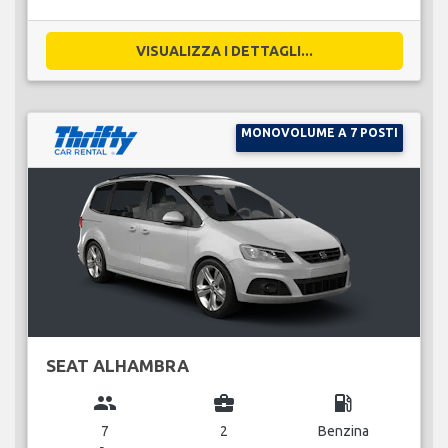
VISUALIZZA I DETTAGLI...
MONOVOLUME A 7 POSTI
SEAT ALHAMBRA
group
business_center
local_gas_station
7
2
Benzina