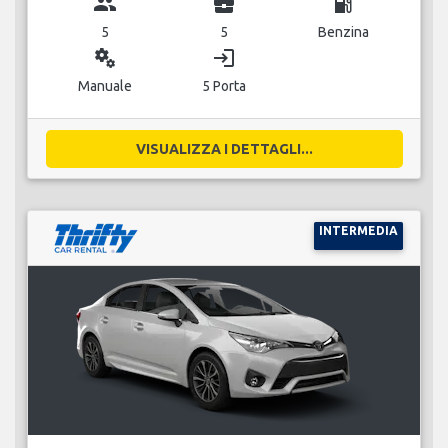
group
business_center
local_gas_station
5
5
Benzina
miscellaneous_services
login
Manuale
5 Porta
VISUALIZZA I DETTAGLI...
INTERMEDIA