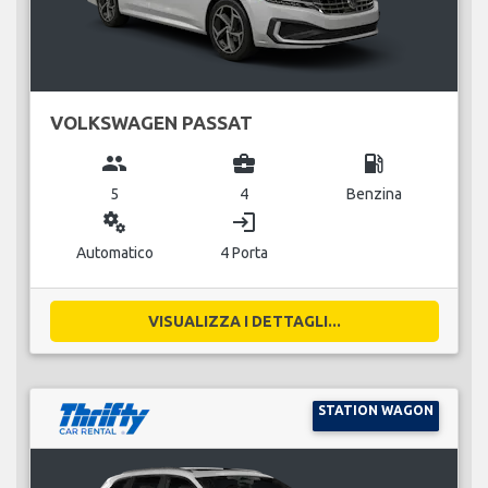
VOLKSWAGEN PASSAT
group
business_center
local_gas_station
5
4
Benzina
miscellaneous_services
login
Automatico
4 Porta
VISUALIZZA I DETTAGLI...
STATION WAGON