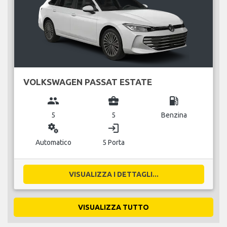
VOLKSWAGEN PASSAT ESTATE
group
business_center
local_gas_station
5
5
Benzina
miscellaneous_services
login
Automatico
5 Porta
VISUALIZZA I DETTAGLI...
VISUALIZZA TUTTO