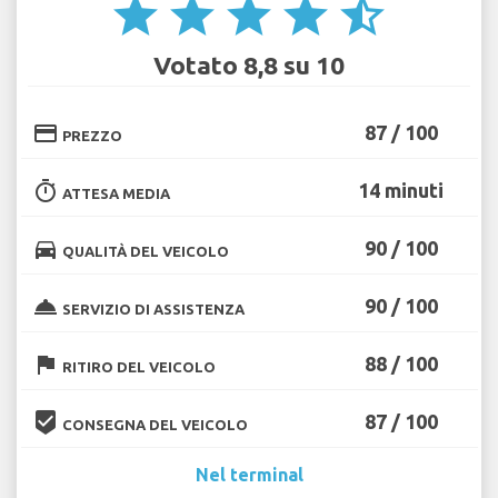
star
star
star
star
star_half
Votato 8,8 su 10
credit_card
87 / 100
PREZZO
timer
14 minuti
ATTESA MEDIA
directions_car
90 / 100
QUALITÀ DEL VEICOLO
room_service
90 / 100
SERVIZIO DI ASSISTENZA
flag
88 / 100
RITIRO DEL VEICOLO
beenhere
87 / 100
CONSEGNA DEL VEICOLO
Nel terminal