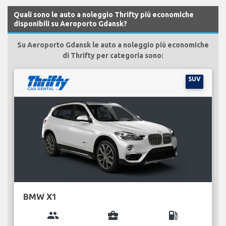
Quali sono le auto a noleggio Thrifty più economiche
disponibili su Aeroporto Gdansk?
Su Aeroporto Gdansk le auto a noleggio più economiche
di Thrifty per categoria sono:
SUV
BMW X1
group
business_center
local_gas_station