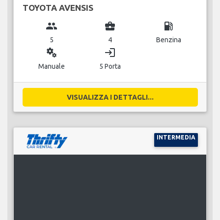
TOYOTA AVENSIS
group
business_center
local_gas_station
5
4
Benzina
miscellaneous_services
login
Manuale
5 Porta
VISUALIZZA I DETTAGLI...
INTERMEDIA