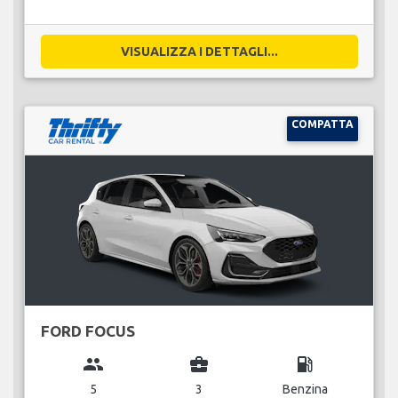
VISUALIZZA I DETTAGLI...
COMPATTA
FORD FOCUS
group
business_center
local_gas_station
5
3
Benzina