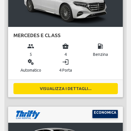
MERCEDES E CLASS
group
business_center
local_gas_station
5
4
Benzina
miscellaneous_services
login
Automatico
4 Porta
VISUALIZZA I DETTAGLI...
ECONOMICA