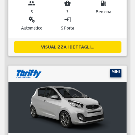
group
business_center
local_gas_station
5
3
Benzina
miscellaneous_services
login
Automatico
5 Porta
VISUALIZZA I DETTAGLI...
MINI