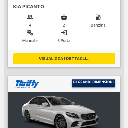
KIA PICANTO
group
business_center
local_gas_station
4
2
Benzina
miscellaneous_services
login
Manuale
3 Porta
VISUALIZZA I DETTAGLI...
DI GRANDI DIMENSIONI