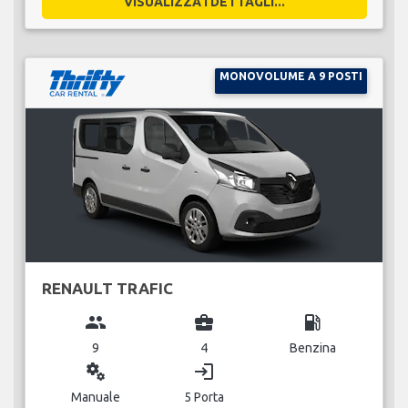
VISUALIZZA I DETTAGLI...
MONOVOLUME A 9 POSTI
RENAULT TRAFIC
group
business_center
local_gas_station
9
4
Benzina
miscellaneous_services
login
Manuale
5 Porta