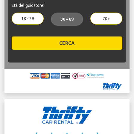
Età del guidatore:
18 - 29
70+
30 - 69
CERCA