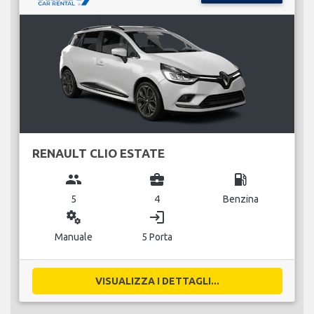
RENAULT CLIO ESTATE
group
business_center
local_gas_station
5
4
Benzina
miscellaneous_services
login
Manuale
5 Porta
VISUALIZZA I DETTAGLI...