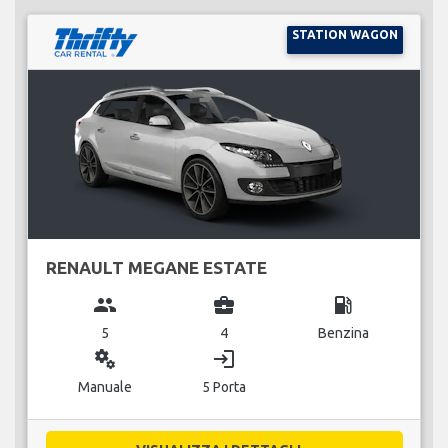
STATION WAGON
RENAULT MEGANE ESTATE
group
business_center
local_gas_station
5
4
Benzina
miscellaneous_services
login
Manuale
5 Porta