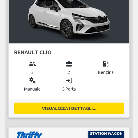
RENAULT CLIO
group
business_center
local_gas_station
5
2
Benzina
miscellaneous_services
login
Manuale
5 Porta
VISUALIZZA I DETTAGLI...
STATION WAGON