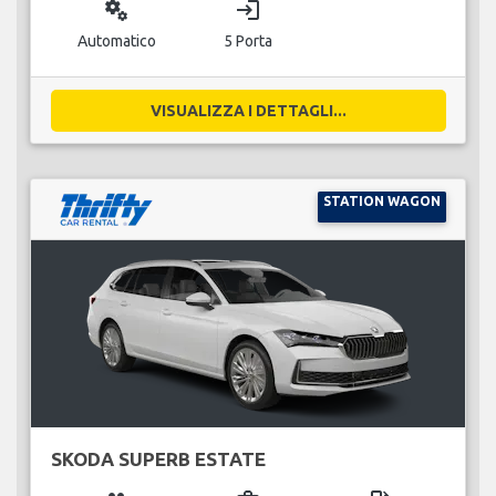
miscellaneous_services
login
Automatico
5 Porta
VISUALIZZA I DETTAGLI...
STATION WAGON
SKODA SUPERB ESTATE