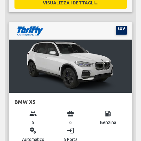
VISUALIZZA I DETTAGLI...
SUV
BMW X5
group
business_center
local_gas_station
5
6
Benzina
miscellaneous_services
login
Automatico
5 Porta