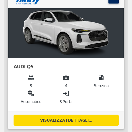
AUDI Q5
group
business_center
local_gas_station
5
4
Benzina
miscellaneous_services
login
Automatico
5 Porta
VISUALIZZA I DETTAGLI...