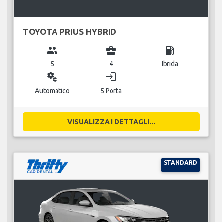
TOYOTA PRIUS HYBRID
group
business_center
local_gas_station
5
4
Ibrida
miscellaneous_services
login
Automatico
5 Porta
VISUALIZZA I DETTAGLI...
STANDARD