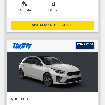
miscellaneous_services
login
Manuale
5 Porta
VISUALIZZA I DETTAGLI...
COMPATTA
KIA CEED