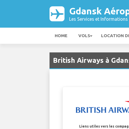
Gdansk Aérop
Les Services et Informations 
HOME
VOLS
LOCATION D
British Airways à Gda
Liens utiles vers les compa