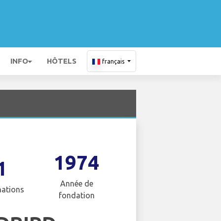
INFO
HÔTELS
français
1974
1
Année de
nations
fondation