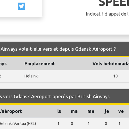
SPEE
Indicatif d'appel de
 Airways vole-t-elle vers et depuis Gdansk Aéroport ?
ays
Emplacement
Vols hebdomada
d
Helsinki
10
 vers Gdansk Aéroport opérés par British Airways
L'aéroport
lu
ma
me
je
ve
Helsinki Vantaa (HEL)
1
0
1
0
1