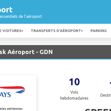
ort
essentiels de l’aéroport
E VOITURES
TRANSFERTS D'AÉROPORT
PARKING
nsk Aéroport - GDN
10
Vols
Desti
hebdomadaires
gnies aériennes