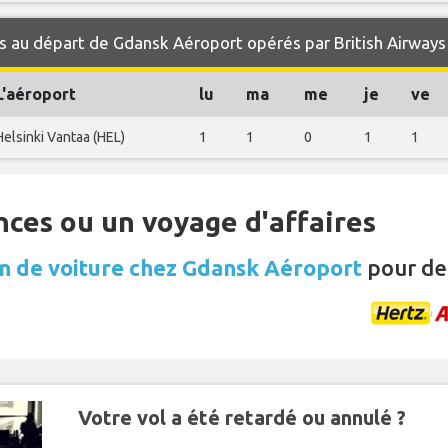
 au départ de Gdansk Aéroport opérés par British Airways
L'aéroport
lu
ma
me
je
ve
Helsinki Vantaa (HEL)
1
1
0
1
1
nces ou un voyage d'affaires
n de voiture chez Gdansk Aéroport
pour de
Votre vol a été retardé ou annulé ?