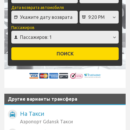
Дата возврата автомобиля
Пассажиров
ПОИСК
Другие варианты трансфера
На Такси
local_taxi
Аэропорт Gdansk Такси