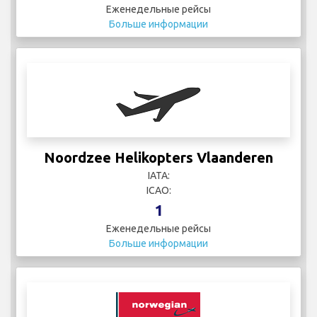
Еженедельные рейсы
Больше информации
Noordzee Helikopters Vlaanderen
IATA:
ICAO:
1
Еженедельные рейсы
Больше информации