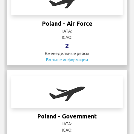
Poland - Air Force
IATA:
ICAO:
2
Еженедельные рейсы
Больше информации
Poland - Government
IATA:
ICAO: