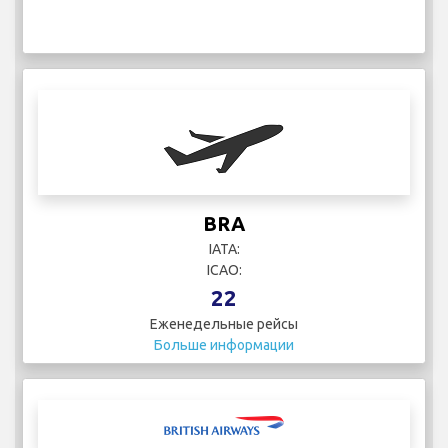
BRA
IATA:
ICAO:
22
Еженедельные рейсы
Больше информации