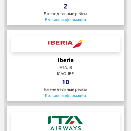
2
Еженедельные рейсы
Больше информации
Iberia
IATA: IB
ICAO: IBE
10
Еженедельные рейсы
Больше информации