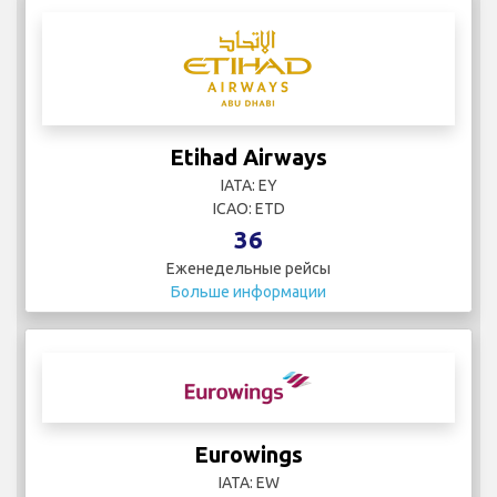
Etihad Airways
IATA: EY
ICAO: ETD
36
Еженедельные рейсы
Больше информации
Eurowings
IATA: EW