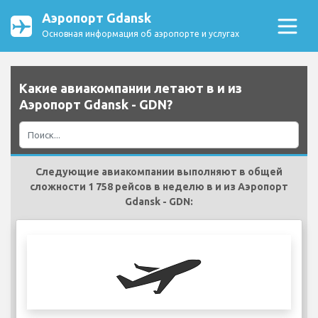
Аэропорт Gdansk
Основная информация об аэропорте и услугах
Какие авиакомпании летают в и из
Аэропорт Gdansk - GDN?
Следующие авиакомпании выполняют в общей
сложности 1 758 рейсов в неделю в и из Аэропорт
Gdansk - GDN: