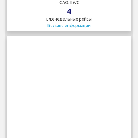
ICAO: EWG
4
Еженедельные рейсы
Больше информации