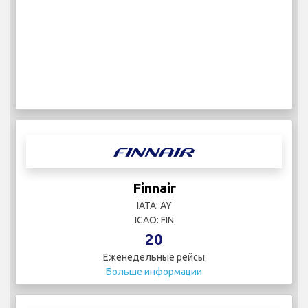
Finnair
IATA: AY
ICAO: FIN
20
Еженедельные рейсы
Больше информации