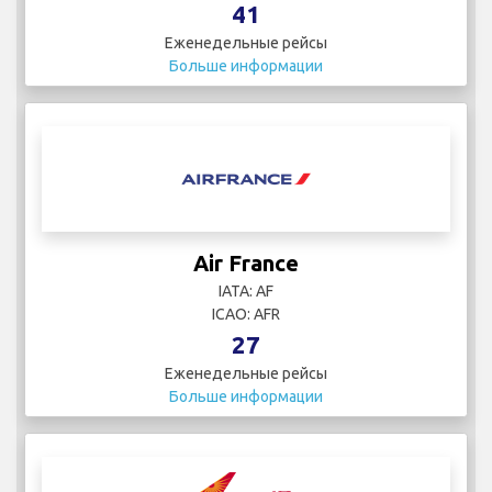
41
Еженедельные рейсы
Больше информации
Air France
IATA: AF
ICAO: AFR
27
Еженедельные рейсы
Больше информации