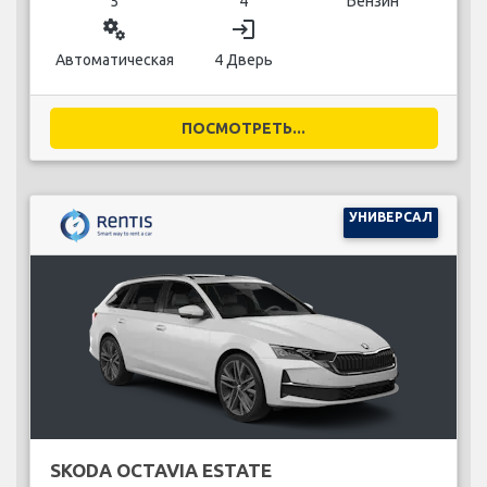
5
4
Бензин
miscellaneous_services
login
Автоматическая
4 Дверь
ПОСМОТРЕТЬ...
УНИВЕРСАЛ
SKODA OCTAVIA ESTATE