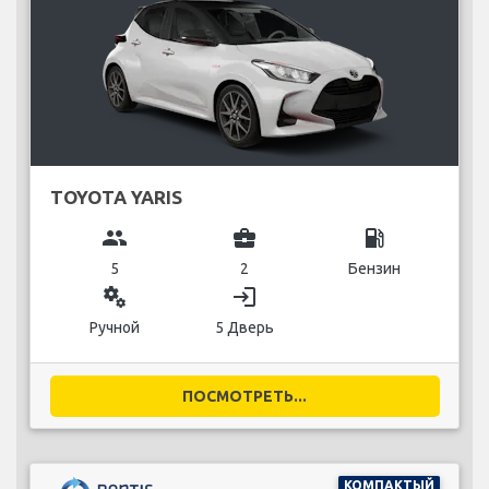
TOYOTA YARIS
group
business_center
local_gas_station
5
2
Бензин
miscellaneous_services
login
Ручной
5 Дверь
ПОСМОТРЕТЬ...
КОМПАКТЫЙ