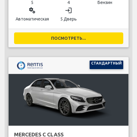
5
4
Бензин
miscellaneous_services
login
Автоматическая
5 Дверь
ПОСМОТРЕТЬ...
СТАНДАРТНЫЙ
MERCEDES C CLASS