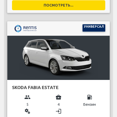
ПОСМОТРЕТЬ...
УНИВЕРСАЛ
SKODA FABIA ESTATE
group
business_center
local_gas_station
5
4
Бензин
miscellaneous_services
login