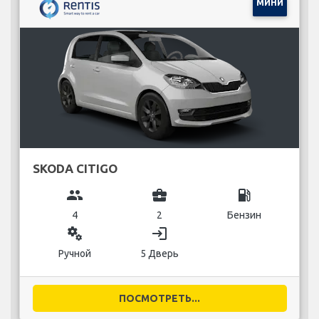
МИНИ
SKODA CITIGO
group
business_center
local_gas_station
4
2
Бензин
miscellaneous_services
login
Ручной
5 Дверь
ПОСМОТРЕТЬ...