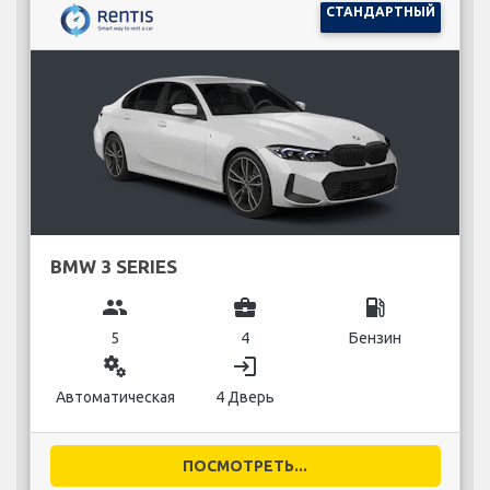
СТАНДАРТНЫЙ
BMW 3 SERIES
group
business_center
local_gas_station
5
4
Бензин
miscellaneous_services
login
Автоматическая
4 Дверь
ПОСМОТРЕТЬ...