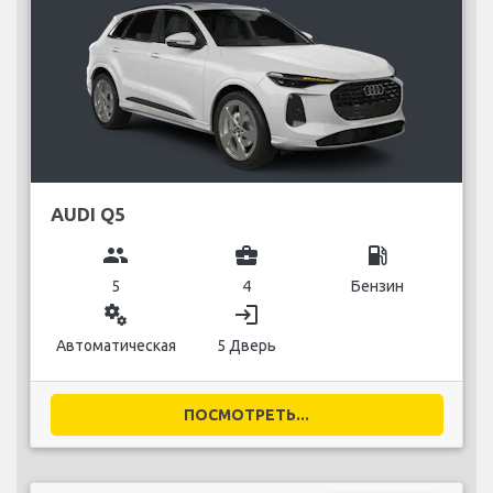
AUDI Q5
group
business_center
local_gas_station
5
4
Бензин
miscellaneous_services
login
Автоматическая
5 Дверь
ПОСМОТРЕТЬ...