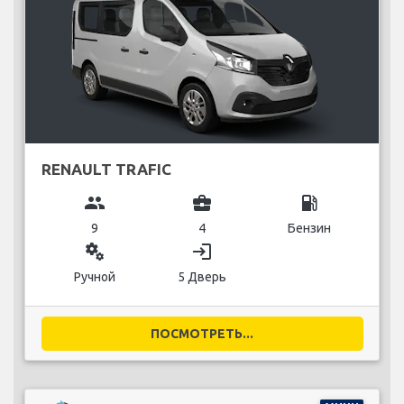
RENAULT TRAFIC
group
business_center
local_gas_station
9
4
Бензин
miscellaneous_services
login
Ручной
5 Дверь
ПОСМОТРЕТЬ...