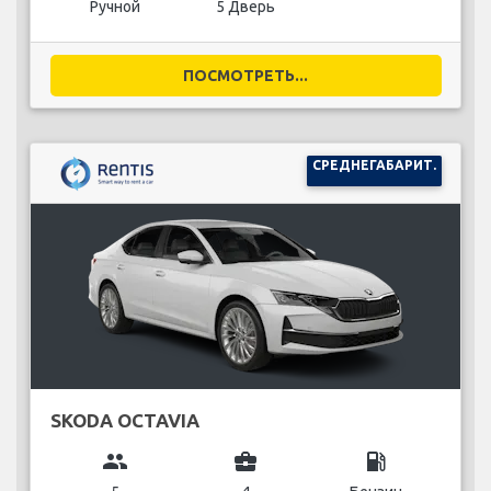
Ручной
5 Дверь
ПОСМОТРЕТЬ...
СРЕДНЕГАБАРИТ.
SKODA OCTAVIA
group
business_center
local_gas_station