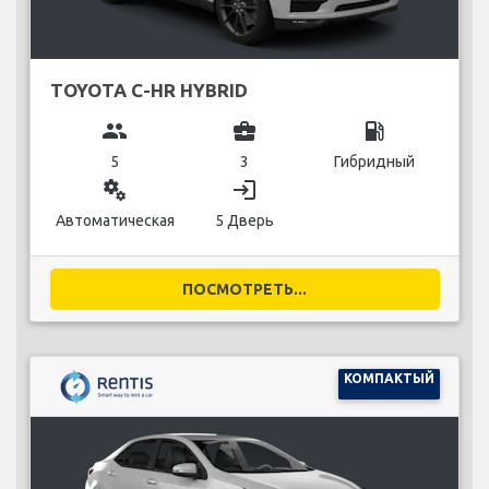
TOYOTA C-HR HYBRID
group
business_center
local_gas_station
5
3
Гибридный
miscellaneous_services
login
Автоматическая
5 Дверь
ПОСМОТРЕТЬ...
КОМПАКТЫЙ