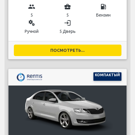
group
business_center
local_gas_station
5
5
Бензин
miscellaneous_services
login
Ручной
5 Дверь
ПОСМОТРЕТЬ...
КОМПАКТЫЙ