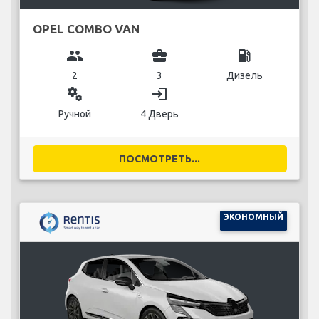
OPEL COMBO VAN
group
business_center
local_gas_station
2
3
Дизель
miscellaneous_services
login
Ручной
4 Дверь
ПОСМОТРЕТЬ...
ЭКОНОМНЫЙ