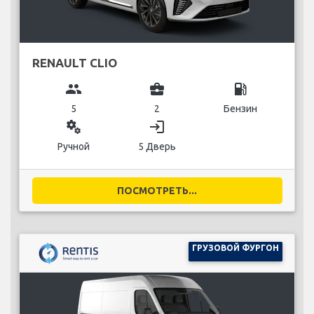
RENAULT CLIO
group
business_center
local_gas_station
5
2
Бензин
miscellaneous_services
login
Ручной
5 Дверь
ПОСМОТРЕТЬ...
ГРУЗОВОЙ ФУРГОН