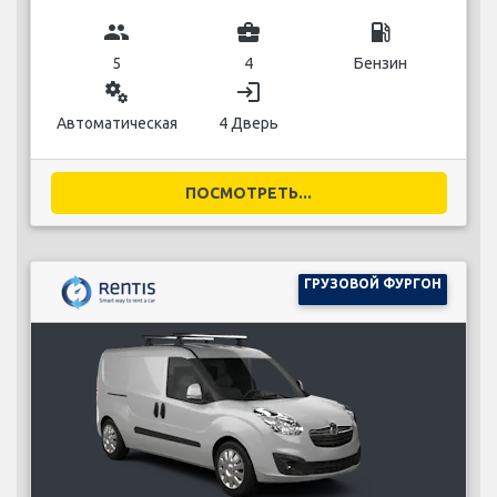
group
business_center
local_gas_station
5
4
Бензин
miscellaneous_services
login
Автоматическая
4 Дверь
ПОСМОТРЕТЬ...
ГРУЗОВОЙ ФУРГОН