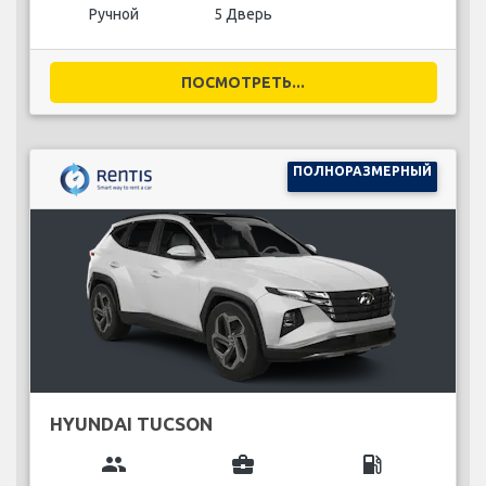
Ручной
5 Дверь
ПОСМОТРЕТЬ...
ПОЛНОРАЗМЕРНЫЙ
HYUNDAI TUCSON
group
business_center
local_gas_station