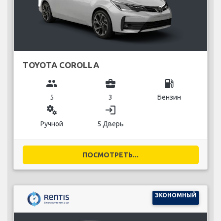
TOYOTA COROLLA
group
business_center
local_gas_station
5
3
Бензин
miscellaneous_services
login
Ручной
5 Дверь
ПОСМОТРЕТЬ...
ЭКОНОМНЫЙ