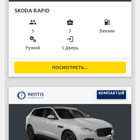
SKODA RAPID
group
business_center
local_gas_station
5
3
Бензин
miscellaneous_services
login
Ручной
5 Дверь
ПОСМОТРЕТЬ...
КОМПАКТЫЙ