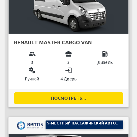
RENAULT MASTER CARGO VAN
group
business_center
local_gas_station
3
3
Дизель
miscellaneous_services
login
Ручной
4 Дверь
ПОСМОТРЕТЬ...
9-МЕСТНЫЙ ПАССАЖИРСКИЙ АВТОМОБИЛЬ