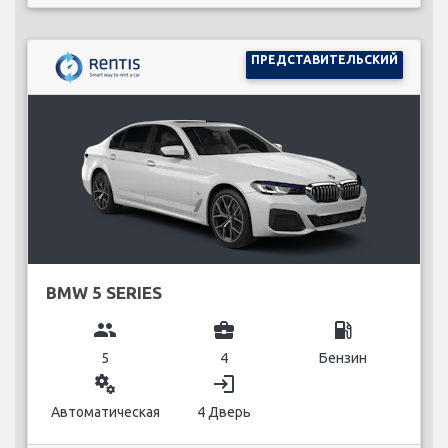
ПРЕДСТАВИТЕЛЬСКИЙ
BMW 5 SERIES
group
business_center
local_gas_station
5
4
Бензин
miscellaneous_services
login
Автоматическая
4 Дверь