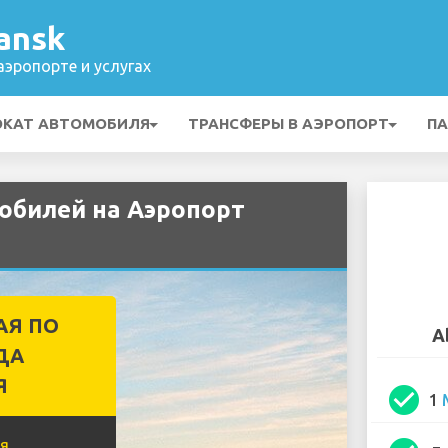
ansk
эропорте и услугах
ОКАТ АВТОМОБИЛЯ
ТРАНСФЕРЫ В АЭРОПОРТ
ПА
обилей на Аэропорт
АЯ ПО
A
ДА
Я
check_circle
1
я