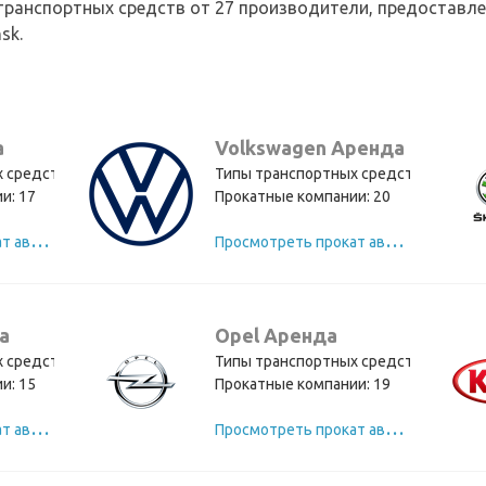
 транспортных средств от 27 производители, предоставл
sk.
а
Volkswagen Аренда
 средств: 21
Типы транспортных средств: 12
и: 17
Прокатные компании: 20
П
росмотреть прокат автомобилей Toyota
П
росмотреть прокат автомобилей Volkswagen
а
Opel Аренда
 средств: 10
Типы транспортных средств: 10
и: 15
Прокатные компании: 19
П
росмотреть прокат автомобилей Renault
П
росмотреть прокат автомобилей Opel