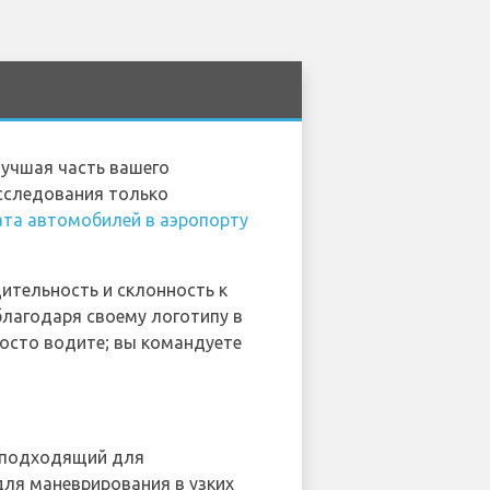
 лучшая часть вашего
исследования только
ата автомобилей в аэропорту
дительность и склонность к
благодаря своему логотипу в
росто водите; вы командуете
о подходящий для
для маневрирования в узких