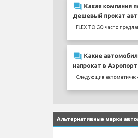
question_answer
Какая компания п
дешевый прокат авт
FLEX TO GO часто предла
question_answer
Какие автомобили
напрокат в Аэропорт
Следующие автоматическ
Альтернативные марки авто