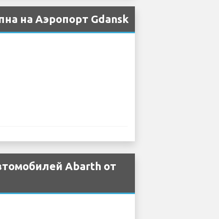
пна на Аэропорт Gdansk
втомобилей Abarth от