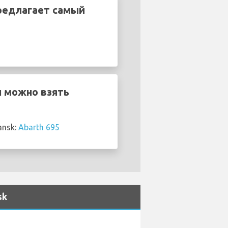
предлагает самый
ч можно взять
ansk:
Abarth 695
sk