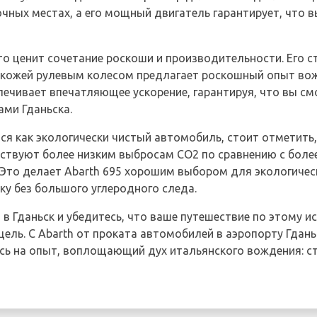
чных местах, а его мощный двигатель гарантирует, что в
кто ценит сочетание роскоши и производительности. Его 
 кожей рулевым колесом предлагает роскошный опыт вожд
ечивает впечатляющее ускорение, гарантируя, что вы см
ми Гданьска.
тся как экологически чистый автомобиль, стоит отметить,
ствуют более низким выбросам CO2 по сравнению с боле
то делает Abarth 695 хорошим выбором для экологичес
 без большого углеродного следа.
 Гданьск и убедитесь, что ваше путешествие по этому и
ель. С Abarth от проката автомобилей в аэропорту Гданьс
сь на опыт, воплощающий дух итальянского вождения: с