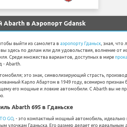
 Abarth в Аэропорт Gdansk
чтобы выйти из самолета в
аэропорту Гданьск
, зная, что
 вы здесь по делам или для удовольствия, волнение от 
ля. Среди множества вариантов, доступных в мире
прок
 - Abarth.
автомобиля; это знак, символизирующий страсть, произво
нованный Карло Абартом в 1949 году, всемирно признан 
ему его мощные и ловкие автомобили. С Abarth вы не п
ю.
иль Abarth 695 в Гданьске
 TO GO
, - это компактный мощный автомобиль, идеальн
ым улочкам Гданьска. Его размер делает его идеальным 