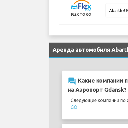
Abarth 6
FLEX TO GO
Аренда автомобиля Abarth
question_answer
Какие компании п
на Аэропорт Gdansk?
Следующие компании по а
GO