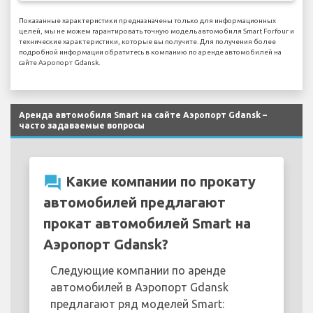
Показанные характеристики предназначены только для информационных
целей, мы не можем гарантировать точную модель автомобиля Smart Forfour и
технические характеристики, которые вы получите. Для получения более
подробной информации обратитесь в компанию по аренде автомобилей на
сайте Аэропорт Gdansk.
Аренда автомобиля Smart на сайте Аэропорт Gdansk –
часто задаваемые вопросы
question_answer
Какие компании по прокату
автомобилей предлагают
прокат автомобилей Smart на
Аэропорт Gdansk?
Следующие компании по аренде
автомобилей в Аэропорт Gdansk
предлагают ряд моделей Smart: