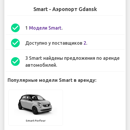
Smart - Аэропорт Gdansk
check_circle
1
Модели Smart
.
check_circle
Доступно у поставщиков
2
.
3 Smart найдены предложения по аренде
check_circle
автомобилей.
Популярные модели Smart в аренду:
Smart Forfour