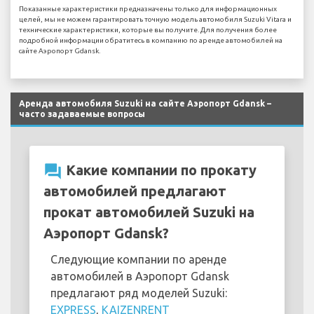
Показанные характеристики предназначены только для информационных
целей, мы не можем гарантировать точную модель автомобиля Suzuki Vitara и
технические характеристики, которые вы получите. Для получения более
подробной информации обратитесь в компанию по аренде автомобилей на
сайте Аэропорт Gdansk.
Аренда автомобиля Suzuki на сайте Аэропорт Gdansk –
часто задаваемые вопросы
question_answer
Какие компании по прокату
автомобилей предлагают
прокат автомобилей Suzuki на
Аэропорт Gdansk?
Следующие компании по аренде
автомобилей в Аэропорт Gdansk
предлагают ряд моделей Suzuki:
EXPRESS
,
KAIZENRENT