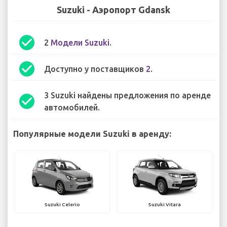
Suzuki - Аэропорт Gdansk
check_circle
2
Модели Suzuki
.
check_circle
Доступно у поставщиков
2
.
3 Suzuki найдены предложения по аренде
check_circle
автомобилей.
Популярные модели Suzuki в аренду:
Suzuki Celerio
Suzuki Vitara