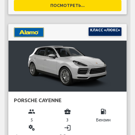
ПОСМОТРЕТЬ...
КЛАСС «ЛЮКС»
PORSCHE CAYENNE
group
business_center
local_gas_station
5
3
Бензин
miscellaneous_services
login