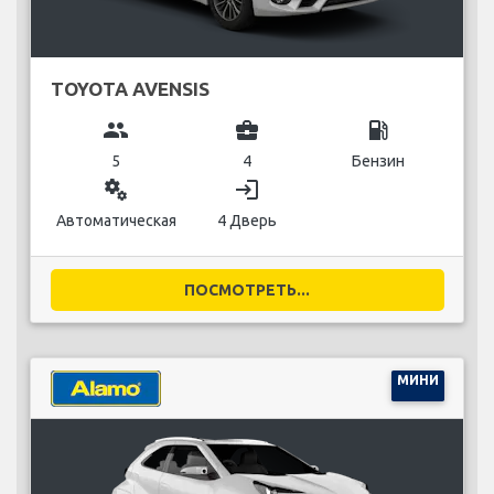
TOYOTA AVENSIS
group
business_center
local_gas_station
5
4
Бензин
miscellaneous_services
login
Автоматическая
4 Дверь
ПОСМОТРЕТЬ...
МИНИ