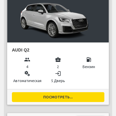
AUDI Q2
group
business_center
local_gas_station
4
2
Бензин
miscellaneous_services
login
Автоматическая
5 Дверь
ПОСМОТРЕТЬ...