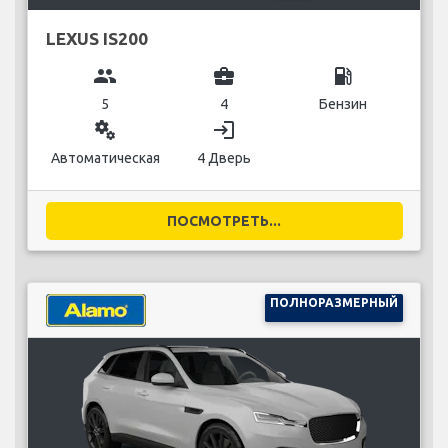
LEXUS IS200
group
business_center
local_gas_station
5
4
Бензин
miscellaneous_services
login
Автоматическая
4 Дверь
ПОСМОТРЕТЬ...
ПОЛНОРАЗМЕРНЫЙ