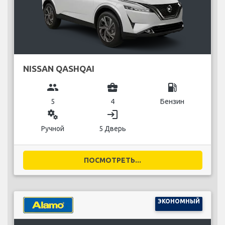
NISSAN QASHQAI
group
business_center
local_gas_station
5
4
Бензин
miscellaneous_services
login
Ручной
5 Дверь
ПОСМОТРЕТЬ...
ЭКОНОМНЫЙ