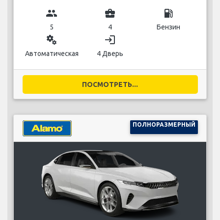
group
business_center
local_gas_station
5
4
Бензин
miscellaneous_services
login
Автоматическая
4 Дверь
ПОСМОТРЕТЬ...
ПОЛНОРАЗМЕРНЫЙ