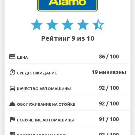
star
star
star
star
star_half
Рейтинг 9 из 10
credit_card
86 / 100
ЦЕНА
timer
19 минивэны
СРЕДН. ОЖИДАНИЕ
directions_car
92 / 100
КАЧЕСТВО АВТОМАШИНЫ
room_service
92 / 100
ОБСЛУЖИВАНИЕ НА СТОЙКЕ
flag
91 / 100
ПОЛУЧЕНИЕ АВТОМАШИНЫ
beenhere
92 / 100