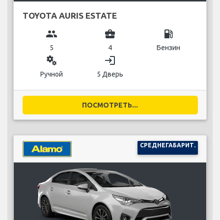
TOYOTA AURIS ESTATE
group
business_center
local_gas_station
5
4
Бензин
miscellaneous_services
login
Ручной
5 Дверь
ПОСМОТРЕТЬ...
СРЕДНЕГАБАРИТ.