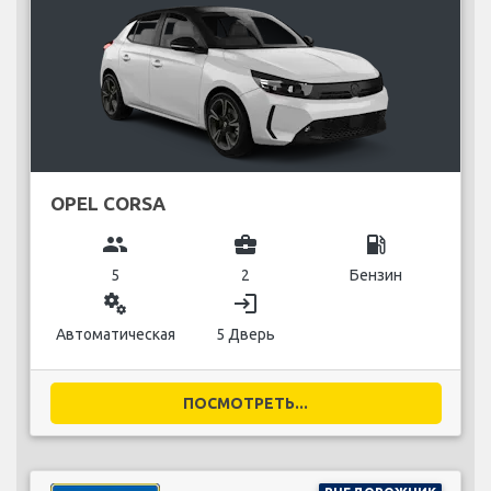
OPEL CORSA
group
business_center
local_gas_station
5
2
Бензин
miscellaneous_services
login
Автоматическая
5 Дверь
ПОСМОТРЕТЬ...