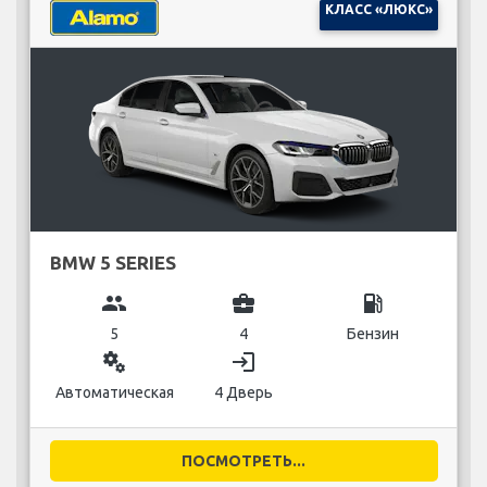
КЛАСС «ЛЮКС»
BMW 5 SERIES
group
business_center
local_gas_station
5
4
Бензин
miscellaneous_services
login
Автоматическая
4 Дверь
ПОСМОТРЕТЬ...