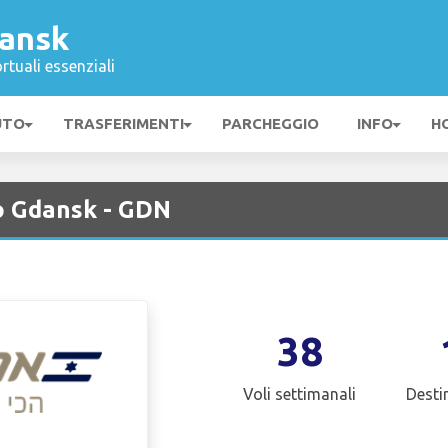
ansk
rtuali essenziali
UTO
TRASFERIMENTI
PARCHEGGIO
INFO
H
o Gdansk - GDN
38
Voli settimanali
Desti