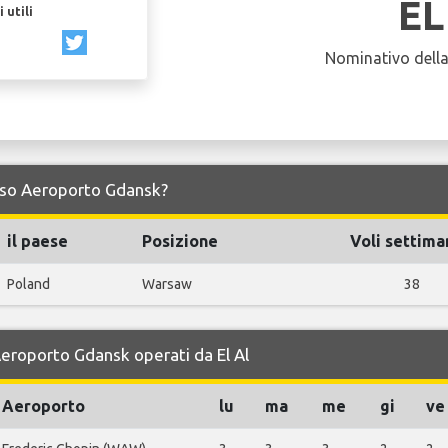
EL
 utili
Nominativo dell
verso Aeroporto Gdansk?
il paese
Posizione
Voli settima
Poland
Warsaw
38
 Aeroporto Gdansk operati da El Al
Aeroporto
lu
ma
me
gi
ve