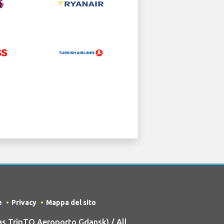
e
Privacy
Mappa del sito
s TripTQ Aeroporto Gdansk) / All