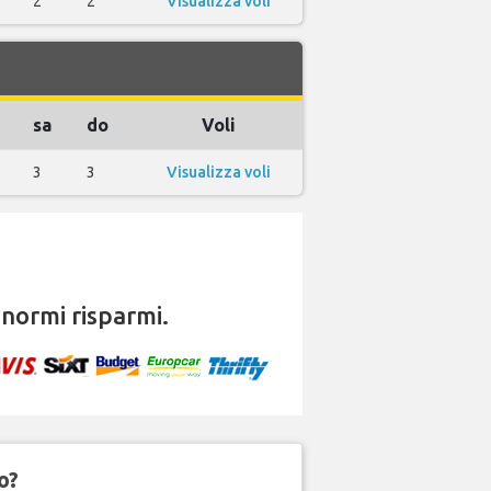
2
2
Visualizza voli
sa
do
Voli
3
3
Visualizza voli
normi risparmi.
o?