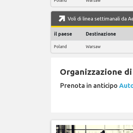
Poland
Warsaw
Voli di linea settimanali da 
il paese
Destinazione
Poland
Warsaw
Organizzazione di 
Prenota in anticipo
Auto