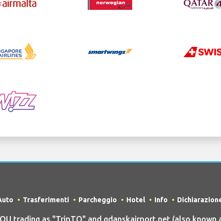
Auto
Trasferimenti
Parcheggio
Hotel
Info
Dichiarazion
 trading as "TripTQ" and gdanskairport.net (also known a