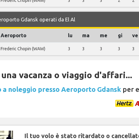
Frederic Chopin (WAW)
3
3
3
2
2
Aeroporto Gdansk operati da El Al
Aeroporto
lu
ma
me
gi
ve
Frederic Chopin (WAW)
3
3
3
3
3
una vacanza o viaggio d'affari...
 a noleggio presso Aeroporto Gdansk
per e
Il tuo volo è stato ritardato o cancellat