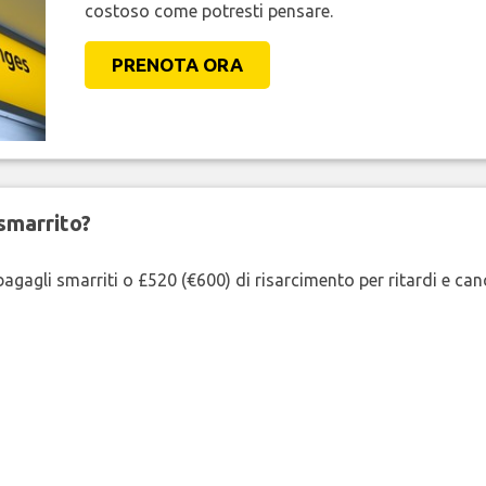
costoso come potresti pensare.
PRENOTA ORA
smarrito?
agagli smarriti o £520 (€600) di risarcimento per ritardi e cancel