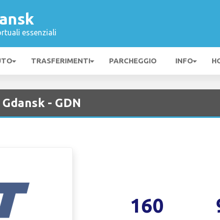
ansk
rtuali essenziali
UTO
TRASFERIMENTI
PARCHEGGIO
INFO
H
 Gdansk - GDN
160