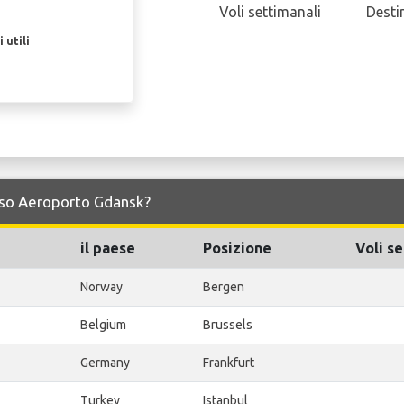
Voli settimanali
Desti
 utili
erso Aeroporto Gdansk?
il paese
Posizione
Voli se
Norway
Bergen
Belgium
Brussels
Germany
Frankfurt
Turkey
Istanbul