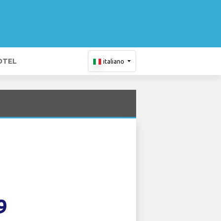
OTEL
italiano
9