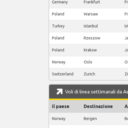
Germany
Frankfurt
Fr
Poland
Warsaw
F
Turkey
Istanbul
Is
Poland
Rzeszow
J
Poland
Krakow
Jo
Norway
Oslo
O
Switzerland
Zurich
Z
Voli di linea settimanali da
il paese
Destinazione
A
Norway
Bergen
B