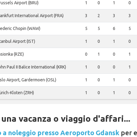
russels Airport (BRU)
1
0
1
0
ankfurt International Airport (FRA)
3
2
3
3
rederic Chopin (WAW)
5
5
6
5
tanbul Airport (IST)
1
0
1
0
asionka (RZE)
0
1
0
1
hn Paul II Balice International (KRK)
1
0
0
1
slo Airport, Gardermoen (OSL)
1
0
1
0
ürich-Kloten (ZRH)
1
0
1
0
una vacanza o viaggio d'affari...
 a noleggio presso Aeroporto Gdansk
per e