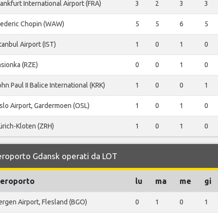
ankfurt International Airport (FRA)
3
2
3
3
rederic Chopin (WAW)
5
5
6
5
tanbul Airport (IST)
1
0
1
0
asionka (RZE)
0
0
1
0
hn Paul II Balice International (KRK)
1
0
0
1
slo Airport, Gardermoen (OSL)
1
0
1
0
ürich-Kloten (ZRH)
1
0
1
0
 Aeroporto Gdansk operati da LOT
eroporto
lu
ma
me
gi
ergen Airport, Flesland (BGO)
0
1
0
1