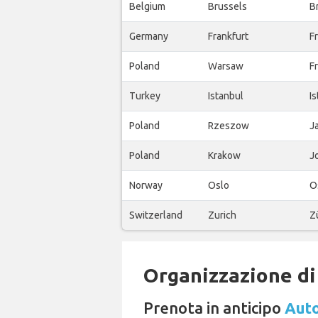
Belgium
Brussels
B
Germany
Frankfurt
Fr
Poland
Warsaw
F
Turkey
Istanbul
Is
Poland
Rzeszow
J
Poland
Krakow
Jo
Norway
Oslo
O
Switzerland
Zurich
Z
Organizzazione di 
Prenota in anticipo
Auto